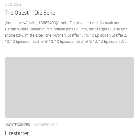
2. JULI 2023
The Quest – Die Serie
[imdb style=“dark“]tt3663490[/imdb] Ein bisschen viel Klamauk und
ziemlich wirre Reisen durch Indiana Jones-Filme, die Stargate-Serie und
antike bzw. mittelalterliche Mythen. Staffel 1: 10/10 Episoden Staffel 2:
10/10 Episoden Staffel 3: 10/10 Episoden Staffel 4: 12/12 Episoden 2/5
UNCATEGORIZED
7. OKTOBER 2022
Firestarter