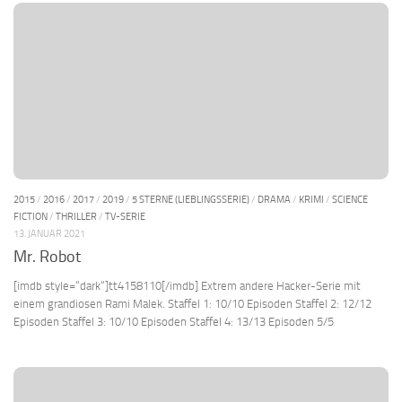
2015
/
2016
/
2017
/
2019
/
5 STERNE (LIEBLINGSSERIE)
/
DRAMA
/
KRIMI
/
SCIENCE
FICTION
/
THRILLER
/
TV-SERIE
13. JANUAR 2021
Mr. Robot
[imdb style=“dark“]tt4158110[/imdb] Extrem andere Hacker-Serie mit
einem grandiosen Rami Malek. Staffel 1: 10/10 Episoden Staffel 2: 12/12
Episoden Staffel 3: 10/10 Episoden Staffel 4: 13/13 Episoden 5/5