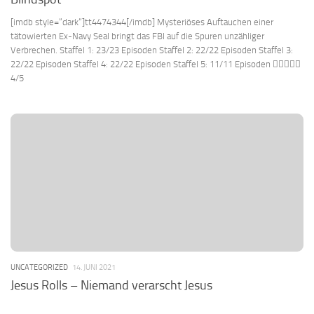
[imdb style=“dark“]tt4474344[/imdb] Mysteriöses Auftauchen einer
tätowierten Ex-Navy Seal bringt das FBI auf die Spuren unzähliger
Verbrechen. Staffel 1: 23/23 Episoden Staffel 2: 22/22 Episoden Staffel 3:
22/22 Episoden Staffel 4: 22/22 Episoden Staffel 5: 11/11 Episoden 
4/5
UNCATEGORIZED
14. JUNI 2021
Jesus Rolls – Niemand verarscht Jesus