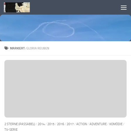
Skip to content
MARKIERT:
GLORIA REUBEN
2 STERNE (PASSABEL)
/
2014
/
2015
/
2016
/
2017
/
ACTION
/
ADVENTURE
/
KOMÖDIE
/
TV-SERIE