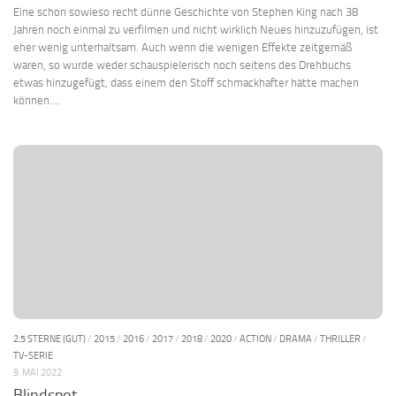
Eine schon sowieso recht dünne Geschichte von Stephen King nach 38
Jahren noch einmal zu verfilmen und nicht wirklich Neues hinzuzufügen, ist
eher wenig unterhaltsam. Auch wenn die wenigen Effekte zeitgemäß
waren, so wurde weder schauspielerisch noch seitens des Drehbuchs
etwas hinzugefügt, dass einem den Stoff schmackhafter hätte machen
können....
2.5 STERNE (GUT)
/
2015
/
2016
/
2017
/
2018
/
2020
/
ACTION
/
DRAMA
/
THRILLER
/
TV-SERIE
9. MAI 2022
Blindspot