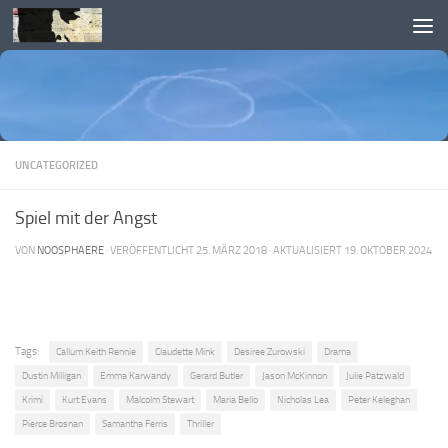
Skip to content
UNCATEGORIZED
Spiel mit der Angst
VON
NOOSPHAERE
· VERÖFFENTLICHT
25. MÄRZ 2018
· AKTUALISIERT
19. OKTOBER 2024
Tags:
Callum Keith Rennie
Claudette Mink
Desiree Zurowski
Drama
Dustin Milligan
Emma Karwandy
Gerard Butler
Jason McKinnon
Julie Patzwald
Krimi
Kurt Evans
Malcolm Stewart
Maria Bello
Nicholas Lea
Peter Keleghan
Pierce Brosnan
Samantha Ferris
Thriller