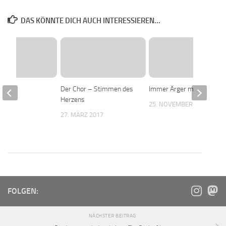
DAS KÖNNTE DICH AUCH INTERESSIEREN...
r
Der Chor – Stimmen des
Immer Ärger mit Grandpa
Herzens
 2017
25. NOVEMBER 2020
27. MÄRZ 2017
FOLGEN:
NÄCHSTER BEITRAG