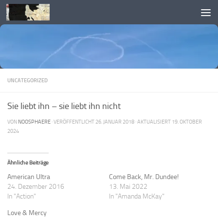
Skip to content
UNCATEGORIZED
Sie liebt ihn – sie liebt ihn nicht
VON
NOOSPHAERE
· VERÖFFENTLICHT
26. JANUAR 2018
· AKTUALISIERT
19. OKTOBER
2024
Ähnliche Beiträge
American Ultra
Come Back, Mr. Dundee!
24. Dezember 2016
13. Mai 2022
In "Action"
In "Amanda McKay"
Love & Mercy