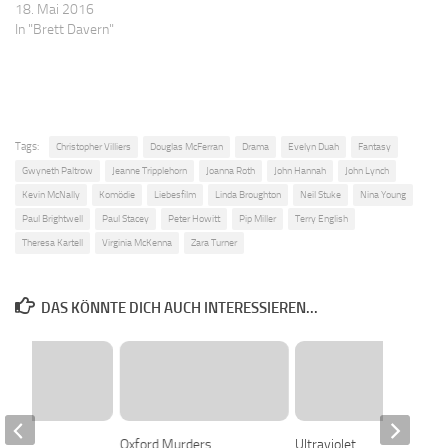
18. Mai 2016
In "Brett Davern"
Tags:
Christopher Villiers
Douglas McFerran
Drama
Evelyn Duah
Fantasy
Gwyneth Paltrow
Jeanne Tripplehorn
Joanna Roth
John Hannah
John Lynch
Kevin McNally
Komödie
Liebesfilm
Linda Broughton
Neil Stuke
Nina Young
Paul Brightwell
Paul Stacey
Peter Howitt
Pip Miller
Terry English
Theresa Kartell
Virginia McKenna
Zara Turner
DAS KÖNNTE DICH AUCH INTERESSIEREN...
Oxford Murders
Ultraviolet