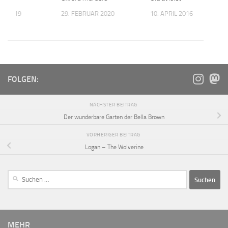
AR 2019
29. FEBRUAR 2020
10. APRIL 2016
FOLGEN:
NÄCHSTER BEITRAG
Der wunderbare Garten der Bella Brown
VORHERIGER BEITRAG
Logan – The Wolverine
MEHR