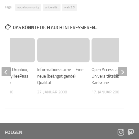
Tags:
social community
universität
web 2.0
DAS KÖNNTE DICH AUCH INTERESSIEREN...
er mit Dropbox,
Informationssuche – Eine
Open Access an der
 und MyKeePass
neue (beängstigende)
Universitätsbibliothek
sieren
Qualität
Karlsruhe
ER 2010
27. JANUAR 2008
17. JANUAR 2008
FOLGEN: