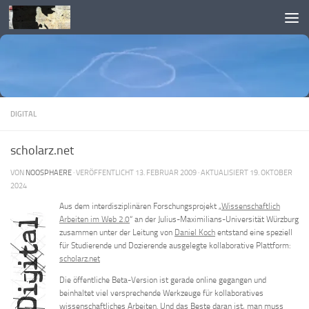
Skip to content
DIGITAL
scholarz.net
VON
NOOSPHAERE
· VERÖFFENTLICHT
13. FEBRUAR 2009
· AKTUALISIERT
19. OKTOBER
2024
Aus dem interdisziplinären Forschungsprojekt „
Wissenschaftlich
Arbeiten im Web 2.0
“ an der Julius-Maximilians-Universität Würzburg
zusammen unter der Leitung von
Daniel Koch
entstand eine speziell
für Studierende und Dozierende ausgelegte kollaborative Plattform:
scholarz.net
Die öffentliche Beta-Version ist gerade online gegangen und
beinhaltet viel versprechende Werkzeuge für kollaboratives
wissenschaftliches Arbeiten. Und das Beste daran ist, man muss