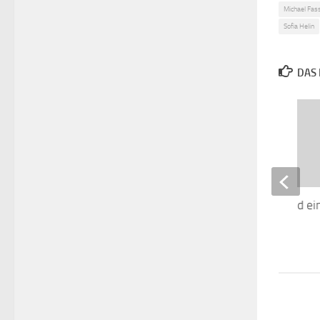
Michael Fas
Sofia Helin
DAS 
Vier Hochzeiten und ei
1. APRIL 2016