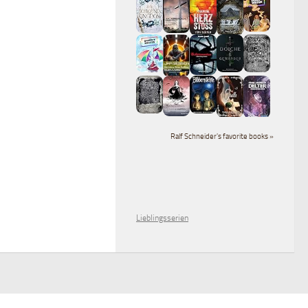
Ralf Schneider's favorite books »
Lieblingsserien