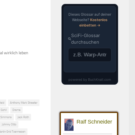
al wirklich leben
Reid
Anthony Mark Streeter
 Gohil
Drama
. Simmons
Jack Roth
Johnny Otto
artin Grid Toennesen