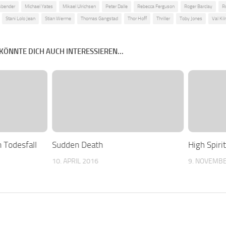
sbender
Michael Yates
Mikael Ulrichsen
Peter Dalle
Rebecca Ferguson
Roger Barclay
R
Stani Lolo Jean
Stian Werme
Thomas Gangstad
Thor Hoff
Thriller
Toby Jones
Val Ki
KÖNNTE DICH AUCH INTERESSIEREN...
n Todesfall
Sudden Death
High Spiri
10. APRIL 2016
9. NOVEMB