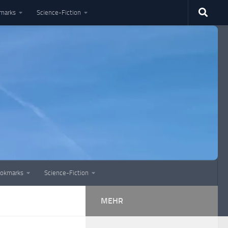
marks
Science-Fiction
okmarks
Science-Fiction
MEHR