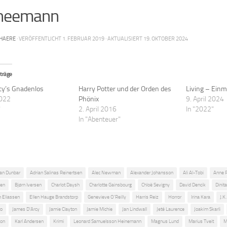
neemann
HAERE
· VERÖFFENTLICHT
1. FEBRUAR 2019
· AKTUALISIERT
19. OKTOBER 2024
träge
cy’s Gnadenlos
Harry Potter und der Orden des
Living – Einm
2022
Phönix
9. April 2024
"
2. April 2016
In "2022"
In "Abenteuer"
ian Dunbar
Adrian Salinas Reinertsen
Alec Newman
Alexander Johansson
Ali Al-Tobi
Anne 
sen
Bjørn Iversen
Charlot Daysh
Charlotte Gainsbourg
Chloë Sevigny
David Dencik
Dinita
m Eliassen
Ellen Hauge Brandstorp
Genevieve O'Reilly
Harris Reiz
Horror
Irina Kara
J.K
ro
James D'Arcy
Jamie Clayton
Jamie Michie
Jan Lindwall
Jeté Laurence
Joakim Skarli
son
Karl Andersen
Krimi
Leonard Samuelsson Heinemann
Magnus Lund
Marius Tveit
M