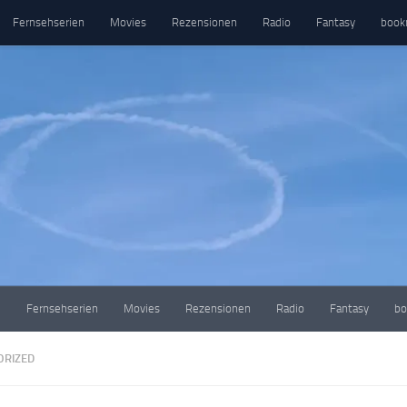
Fernsehserien
Movies
Rezensionen
Radio
Fantasy
book
e
Fernsehserien
Movies
Rezensionen
Radio
Fantasy
bo
ORIZED