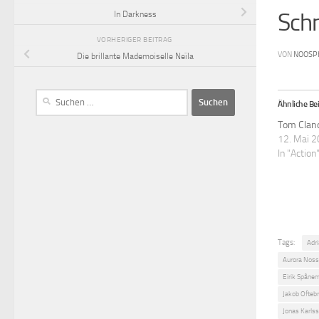
Sch
In Darkness
VORHERIGER BEITRAG
VON
NOOSP
Die brillante Mademoiselle Neïla
Ähnliche Bei
Tom Clan
12. Mai 
In "Action
Tags:
Adr
Aurora Nos
Eirik Spåne
Jakob Ofteb
Jonas Karls