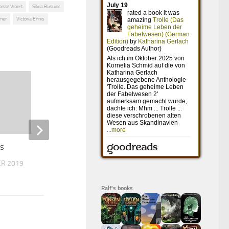
onan Vibert
Silvia Busuioc
lmer
Victoria Ennis
ts
The Trip – Ein mörderisches
Wochenende
ER 2019
6. MAI 2022
Ralf's books