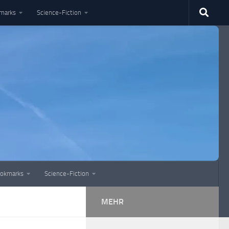
marks
Science-Fiction
okmarks
Science-Fiction
MEHR