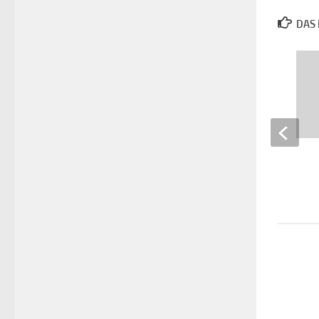
DAS 
Jenseits von Afrika
1. APRIL 2016