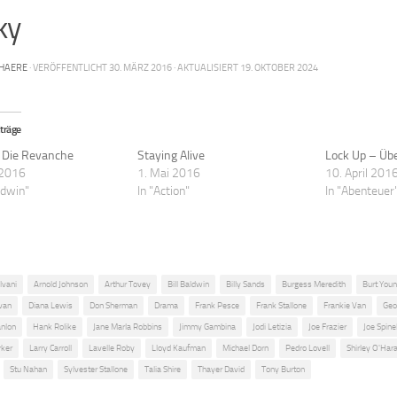
ky
HAERE
· VERÖFFENTLICHT
30. MÄRZ 2016
· AKTUALISIERT
19. OKTOBER 2024
träge
– Die Revanche
Staying Alive
Lock Up – Übe
 2016
1. Mai 2016
10. April 201
aldwin"
In "Action"
In "Abenteuer
ilvani
Arnold Johnson
Arthur Tovey
Bill Baldwin
Billy Sands
Burgess Meredith
Burt You
van
Diana Lewis
Don Sherman
Drama
Frank Pesce
Frank Stallone
Frankie Van
Geo
nlon
Hank Rolike
Jane Marla Robbins
Jimmy Gambina
Jodi Letizia
Joe Frazier
Joe Spinel
rker
Larry Carroll
Lavelle Roby
Lloyd Kaufman
Michael Dorn
Pedro Lovell
Shirley O'Har
Stu Nahan
Sylvester Stallone
Talia Shire
Thayer David
Tony Burton