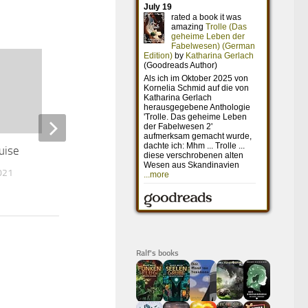
uise
Zwischen uns die Mauer
021
8. JUNI 2020
Ralf's books