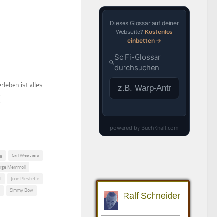
rleben ist alles
6
"
ng
Carl Weathers
rge Memmoli
l
John Pleshette
a
Simmy Bow