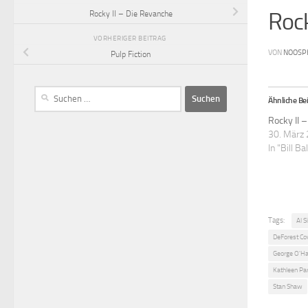
Roc
Rocky II – Die Revanche
VORHERIGER BEITRAG
VON
NOOSP
Pulp Fiction
Ähnliche Bei
Rocky II 
30. März
In "Bill B
Tags:
Al S
DeForest Co
George O'Ha
Kathleen Pa
Stan Shaw