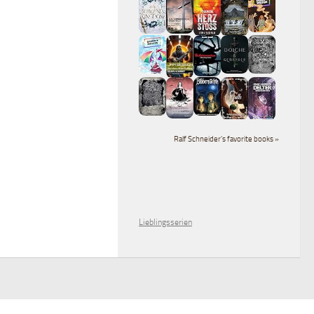
Ralf Schneider's favorite books »
Lieblingsserien