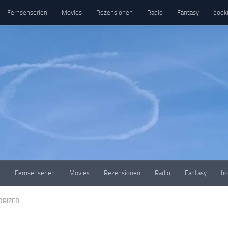
Fernsehserien
Movies
Rezensionen
Radio
Fantasy
book
e
Fernsehserien
Movies
Rezensionen
Radio
Fantasy
bo
ORIZED