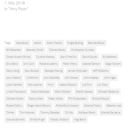
1. Mai 2018
In "Amy Ryan"
Tags:
Abenteuer
Action
Adam Faraizl
Angie Bolling
Belinda Bauer
Bill Bolender
Brandon Smith
Charles Bailey
Christopher Quinten
Clinton Austin Shirley
Cynthia Mackey
Dan O'Herlihy
David Dwyer
Ed Geldhart
Eric Glenn
Erik Cord
Fabiana Udenio
Felton Perry
Gabriel Damon
Gage Tarrant
Galyn Görg
Gary Bullock
George Cheung
James McQueen
Jeff McCarthy
Jerry Nelson
Jo Perkins
John Doolittle
John Glover
John Hateley
John Ingle
Justin Seidner
Ken Learner
Krimi
Leeza Gibbons
Lila Finn
Lily Chen
Linda Thompson
Mario Machado
Mark Rolston
Martin Casella
Michael Medeiros
Michael Weller
Nancy Allen
Peter Weller
Phil Rubenstein
Richard Reyes
Robert DoQui
Roger Aaron Brown
Rutherford Cravens
Science Fiction
Stephen Lee
Thriller
Tom Noonan
Tommy Rosales
Tzi Ma
Wallace Merck
Wanda De Jesus
Wayne De Hart
Willard Pugh
Woody Watson
Yogi Baird