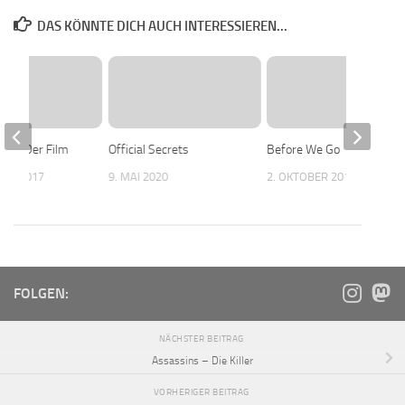
DAS KÖNNTE DICH AUCH INTERESSIEREN...
ds – Der Film
Official Secrets
Before We Go
UAR 2017
9. MAI 2020
2. OKTOBER 2017
FOLGEN:
NÄCHSTER BEITRAG
Assassins – Die Killer
VORHERIGER BEITRAG