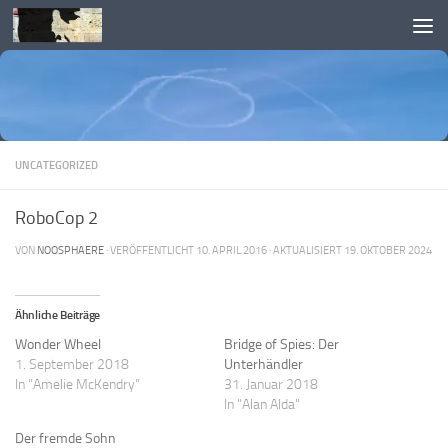
Skip to content
UNCATEGORIZED
RoboCop 2
VON
NOOSPHAERE
· VERÖFFENTLICHT
10. APRIL 2016
· AKTUALISIERT
19. OKTOBER 2024
Ähnliche Beiträge
Wonder Wheel
Bridge of Spies: Der
1. September 2018
Unterhändler
In "Amelie McKendry"
31. Januar 2018
In "Alan Alda"
Der fremde Sohn