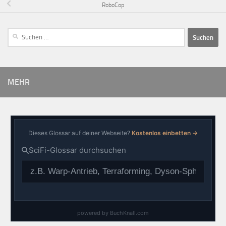
RoboCop
MEHR