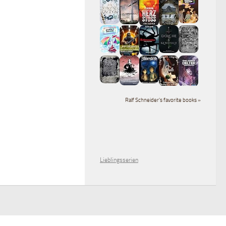
Ralf Schneider's favorite books »
Lieblingsserien