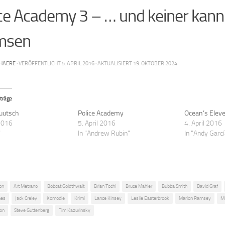
ce Academy 3 – … und keiner kann 
msen
HAERE
· VERÖFFENTLICHT
5. APRIL 2016
· AKTUALISIERT
19. OKTOBER 2024
träge
uutsch
Police Academy
Ocean’s Elev
 2016
5. April 2016
4. April 2016
"
In "Andrew Rubin"
In "Andy Garcí
on
Art Metrano
Bobcat Goldthwait
Brian Tochi
Bruce Mahler
Bubba Smith
David Graf
nes
Jack Creley
Komödie
Krimi
Lance Kinsey
Leslie Easterbrook
Marion Ramsey
M
on
Steve Guttenberg
Tim Kazurinsky