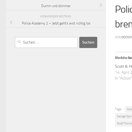
Poli
Dumm und dümmer
VORHERIGER BEITRAG
bre
Police Academy 2 – Jetzt geht’s erst richtig los
VON
NOOSP
Ähnliche Bei
Scott & H
14. April
In "Action
Tags:
Acti
George Gay
Scott Thoms