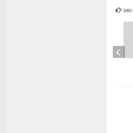
DAS 
I, Robot
14. APRIL 2016