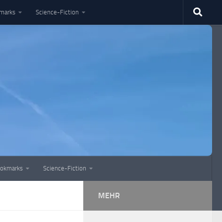
marks
Science-Fiction
okmarks
Science-Fiction
MEHR