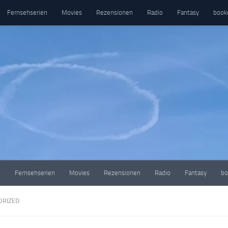
Fernsehserien
Movies
Rezensionen
Radio
Fantasy
book
e
Fernsehserien
Movies
Rezensionen
Radio
Fantasy
bo
ORIZED