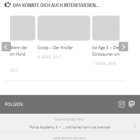
DAS KÖNNTE DICH AUCH INTERESSIEREN...
Dog – Wenn der
Scoop – Der Knüller
Ice Age 3 – Die
mit dem Hund
Dinosaurier sind los
9. APRIL 2017
1. APRIL 2016
MBER 2022
FOLGEN:
NÄCHSTER BEITRAG
Police Academy 3 – … und keiner kann sie bremsen
VORHERIGER BEITRAG