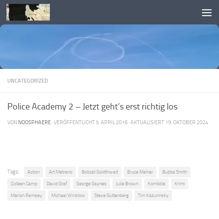
Skip to content
UNCATEGORIZED
Police Academy 2 – Jetzt geht’s erst richtig los
VON
NOOSPHAERE
· VERÖFFENTLICHT
5. APRIL 2016
· AKTUALISIERT
19. OKTOBER 2024
Tags:
Action
Art Metrano
Bobcat Goldthwait
Bruce Mahler
Bubba Smith
Colleen Camp
David Graf
George Gaynes
Julie Brown
Komödie
Krimi
Marion Ramsey
Michael Winslow
Steve Guttenberg
Tim Kazurinsky