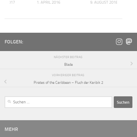
UAR 2017
1. APRIL 2016
9. AUGUST 2018
FOLGEN:
NÄCHSTER BEITRAG
Blade
VORHERIGER BEITRAG
Pirates of the Caribbean – Fluch der Karibik 2
MEHR