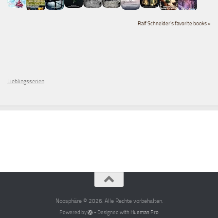
Ralf Schneider's favorite books »
Lieblingsserien
Noosphäre © 2026. Alle Rechte vorbehalten.
Powered by
- Designed with
Hueman Pro