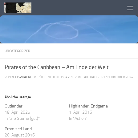
Skip to content
UNCATEGORIZED
Pirates of the Caribbean – Am Ende der Welt
VON
NOOSPHAERE
· VERÖFFENTLICHT
15. APRIL 2016
· AKTUALISIERT
19. OKTOBER 2024
Ähnliche Beiträge
Outlander
Highlander: Endgame
18. April 2025
1. April 2016
In "2.5 Sterne (gut)"
In "Action"
Promised Land
20. August 2016