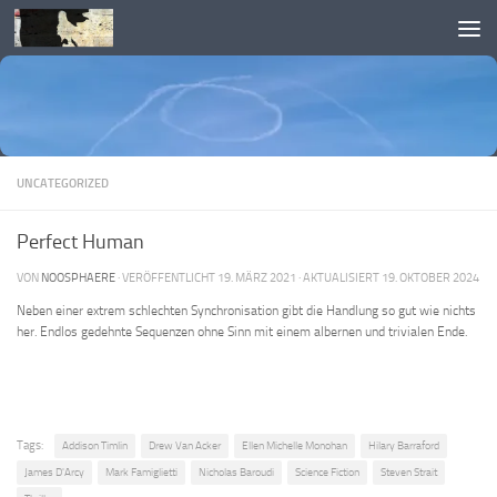
Skip to content
UNCATEGORIZED
Perfect Human
VON
NOOSPHAERE
· VERÖFFENTLICHT
19. MÄRZ 2021
· AKTUALISIERT
19. OKTOBER 2024
Neben einer extrem schlechten Synchronisation gibt die Handlung so gut wie nichts
her. Endlos gedehnte Sequenzen ohne Sinn mit einem albernen und trivialen Ende.
Tags:
Addison Timlin
Drew Van Acker
Ellen Michelle Monohan
Hilary Barraford
James D'Arcy
Mark Famiglietti
Nicholas Baroudi
Science Fiction
Steven Strait