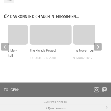
Thriller
DAS KÖNNTE DICH AUCH INTERESSIEREN...
Impossible –
The Florida Project
The November Man
Protokoll
17. OKTOBER 2018
9. MÄRZ 2017
2016
FOLGEN:
NÄCHSTER BEITRAG
A Quiet Passion