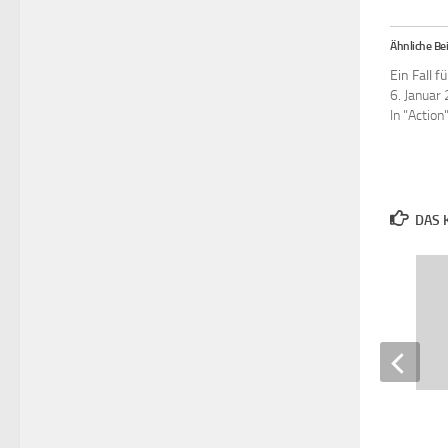
Ähnliche Bei
Ein Fall f
6. Januar
In "Action
DAS 
Mit Leib und Seele
13. JANUAR 2021