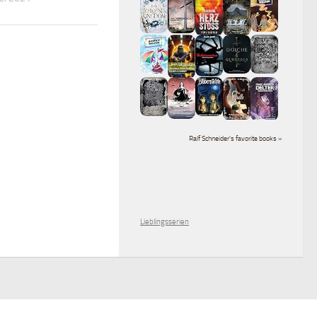
Ralf Schneider's favorite books »
Lieblingsserien