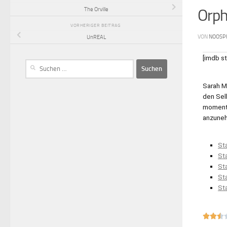
The Orville
Orph
VORHERIGER BEITRAG
VON
NOOSP
UnREAL
[imdb s
Sarah M
den Sel
momenta
anzune
Sta
Sta
Sta
Sta
Sta


