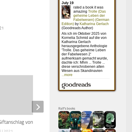
021
Ralf's books
Giftanschlag von Salisbury
Running Point
ULI 2021
8. JULI 2025