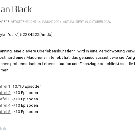
an Black
HAERE
· VERÖFFENTLICHT
15. JANUAR 2021
· AKTUALISIERT
19. OKTOBER 2024
tyle=“dark“]tt2234222[/imdb]
anning, eine clevere Überlebenskünstlerin, wird in eine Verschwörung verw
bstmord eines Mädchens miterlebt hat, das genauso aussieht wie sie. Aufgr
nen problematischen Lebenssituation und Finanzlage beschließt sie, die Id
hmen.
ffel 1
: 10/10 Episoden
ffel 2
: -/10 Episoden
ffel 3
: -/10 Episoden
ffel 4
: -/10 Episoden
ffel 5
: -/10 Episoden

