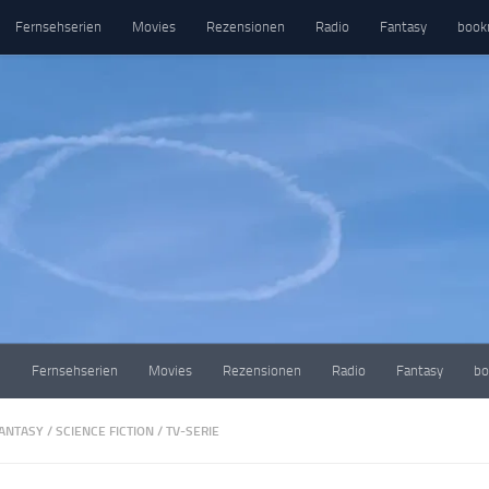
Fernsehserien
Movies
Rezensionen
Radio
Fantasy
book
e
Fernsehserien
Movies
Rezensionen
Radio
Fantasy
bo
ANTASY
/
SCIENCE FICTION
/
TV-SERIE