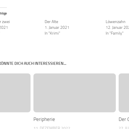
träge
ür zwei
Der Alte
Löwenzahn
 2021
1. Januar 2021
12. Januar 2
"
In "Krimi"
In "Family"
KÖNNTE DICH AUCH INTERESSIEREN...
Peripherie
Der 
11. DEZEMBER 2022
27. J