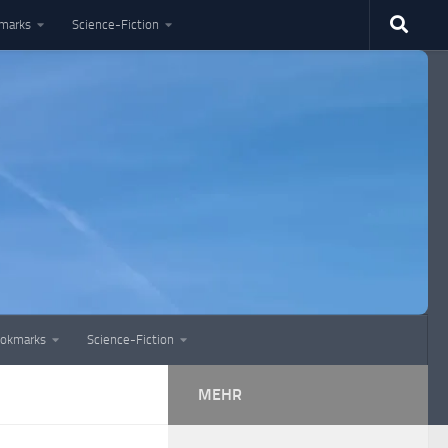
marks
Science-Fiction
okmarks
Science-Fiction
MEHR