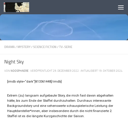
Skip to content
DRAMA
/
MYSTERY
/
SCIENCE FICTION
/
TV-SERIE
Night Sky
VON
NOOSPHAERE
· VERÖFFENTLICHT
29. DEZEMBER 2022
· AKTUALISIERT
19. OKTOBER 2024
[imdb style=“dark“]tt13361448[/imdb]
Extrem (zu) langsam aufgebaute Story, die mich fast davon abgehalten
hätte, bis zum Ende der Staffel durchzuhalten. Durchaus interessante
Backgroundstory und eine sehenswerte schauspielerische Leistung der
Hauptdarsteller*innen, aber insbesondere durch die nicht finanzierte 2.
Staffel ist es die längste Kurzgeschichte der Saison.