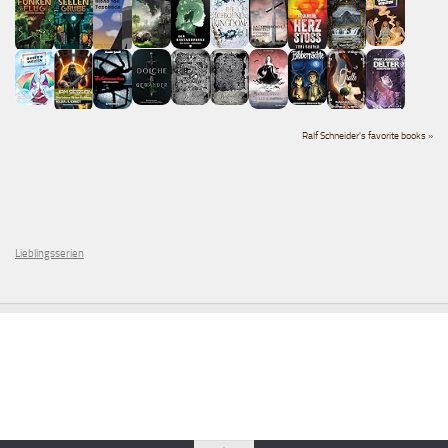
Ralf Schneider's favorite books »
Lieblingsserien