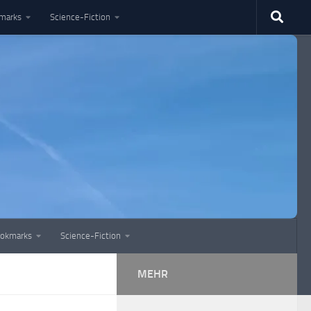
marks
Science-Fiction
okmarks
Science-Fiction
MEHR