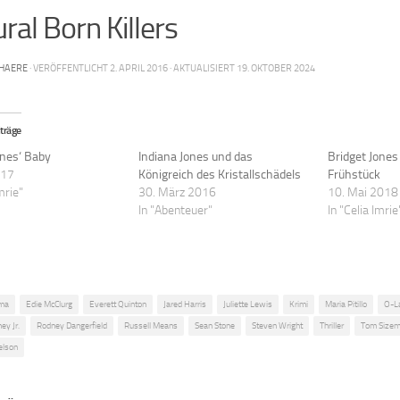
ral Born Killers
HAERE
· VERÖFFENTLICHT
2. APRIL 2016
· AKTUALISIERT
19. OKTOBER 2024
träge
ones‘ Baby
Indiana Jones und das
Bridget Jone
017
Königreich des Kristallschädels
Frühstück
mrie"
30. März 2016
10. Mai 2018
In "Abenteuer"
In "Celia Imrie
ma
Edie McClurg
Everett Quinton
Jared Harris
Juliette Lewis
Krimi
Maria Pitillo
O-L
ey Jr.
Rodney Dangerfield
Russell Means
Sean Stone
Steven Wright
Thriller
Tom Sizem
elson