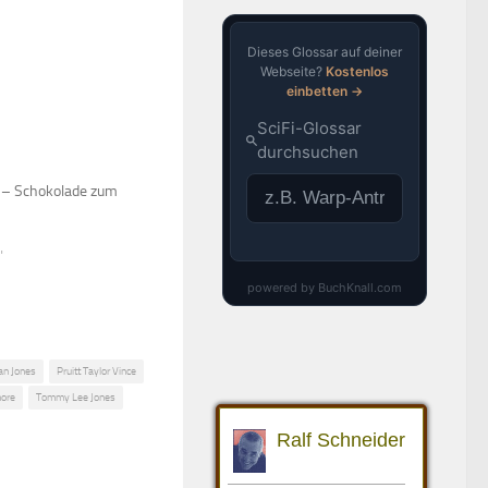
s – Schokolade zum
"
an Jones
Pruitt Taylor Vince
ore
Tommy Lee Jones