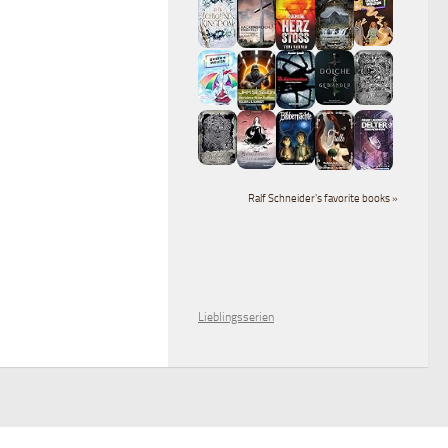
Ralf Schneider's favorite books »
Lieblingsserien