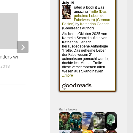
nders wie ich
The Outpost – Überleben ist
alles
 2018
17. MAI 2022
Ralf's books