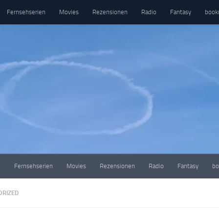
Fernsehserien
Movies
Rezensionen
Radio
Fantasy
book
e
Fernsehserien
Movies
Rezensionen
Radio
Fantasy
bo
ORIZED