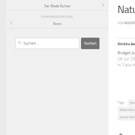
Natu
Der Blade Runner
VORHERIGER BEITRAG
VON
NOOSP
Ronin
Ähnliche Bei
Bridget J
28. Juli 2
In "Celia I
Tags:
Dra
Robert Down
Woody Harr