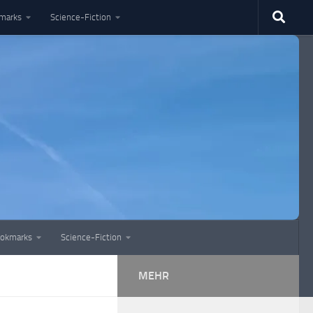
marks
Science-Fiction
okmarks
Science-Fiction
MEHR