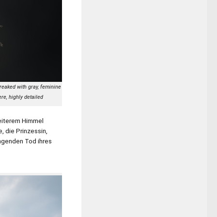
reaked with gray, feminine
re, highly detailed
heiterem Himmel
, die Prinzessin,
ngenden Tod ihres