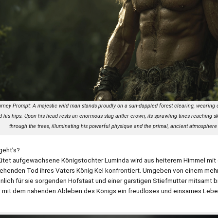
rney Prompt: A majestic wild man stands proudly on a sun-dappled forest clearing, wearing 
 his hips. Upon his head rests an enormous stag antler crown, its sprawling tines reaching s
through the trees, illuminating his powerful physique and the primal, ancient atmosphere
eht’s?
ütet aufgewachsene Königstochter Luminda wird aus heiterem Himmel mit
ehenden Tod ihres Vaters König Kel konfrontiert. Umgeben von einem meh
nlich für sie sorgenden Hofstaat und einer garstigen Stiefmutter mitsamt b
hr mit dem nahenden Ableben des Königs ein freudloses und einsames Leben