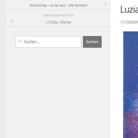
Athea Graye – ex terrae2 – Die Heimkehr
Luzi
VORHERIGER BEITRAG
VON
NOOSP
c’t 2024 – Stories