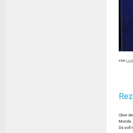
von
Luz
Rez
Über de
Monde. 
Da soll 