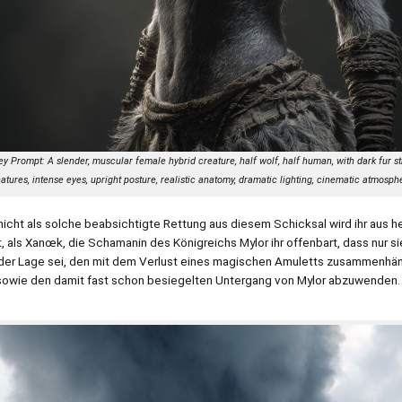
y Prompt: A slender, muscular female hybrid creature, half wolf, half human, with dark fur st
eatures, intense eyes, upright posture, realistic anatomy, dramatic lighting, cinematic atmosphe
 nicht als solche beabsichtigte Rettung aus diesem Schicksal wird ihr aus 
t, als Xanœk, die Schamanin des Königreichs Mylor ihr offenbart, dass nur sie
 der Lage sei, den mit dem Verlust eines magischen Amuletts zusammenhä
sowie den damit fast schon besiegelten Untergang von Mylor abzuwenden.