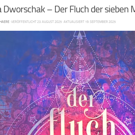
a Dworschak – Der Fluch der sieben
HAERE
· VERÖFFENTLICHT
23. AUGUST 2025
· AKTUALISIERT
19. SEPTEMBER 2025