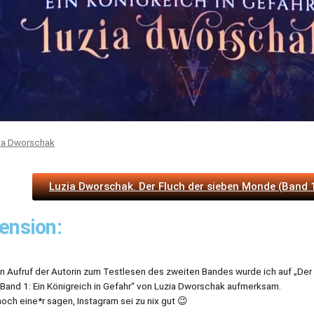
ia Dworschak
Luzia Dworschak. Der Fluch der sieben Monde (Band 
ension:
n Aufruf der Autorin zum Testlesen des zweiten Bandes wurde ich auf „Der 
Band 1: Ein Königreich in Gefahr“ von Luzia Dworschak aufmerksam.
noch eine*r sagen, Instagram sei zu nix gut 😉