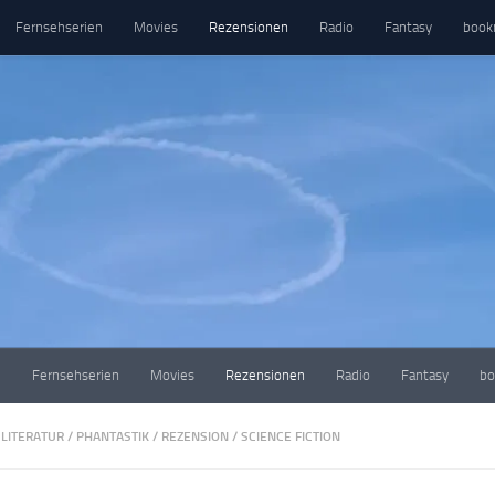
Fernsehserien
Movies
Rezensionen
Radio
Fantasy
book
e
Fernsehserien
Movies
Rezensionen
Radio
Fantasy
bo
LITERATUR
/
PHANTASTIK
/
REZENSION
/
SCIENCE FICTION