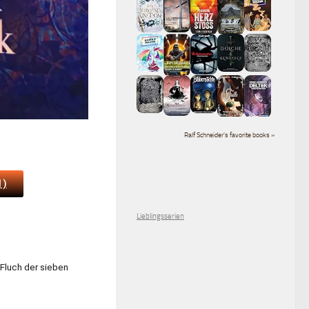
Ralf Schneider's favorite books »
1)
Lieblingsserien
Fluch der sieben