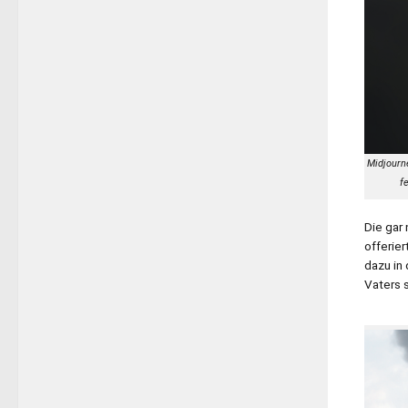
Midjourne
f
Die gar
offerier
dazu in
Vaters 