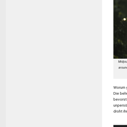
Midjou
around
Worum g
Die beh
bevorst
unpersö
droht i