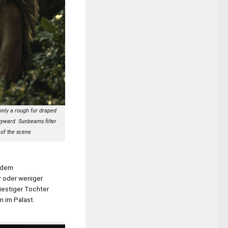
only a rough fur draped
kyward. Sunbeams filter
 of the scene
 dem
r oder weniger
iestiger Tochter
 im Palast.