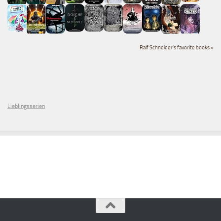
Ralf Schneider's favorite books »
Lieblingsserien