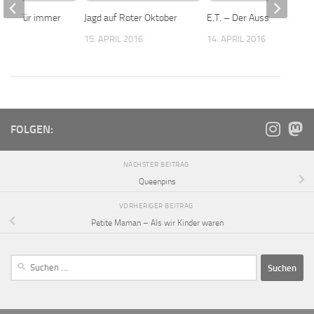
ie – Für immer
Jagd auf Roter Oktober
E.T. – Der Ausserirdische
15. APRIL 2016
14. APRIL 2016
016
FOLGEN:
NÄCHSTER BEITRAG
Queenpins
VORHERIGER BEITRAG
Petite Maman – Als wir Kinder waren