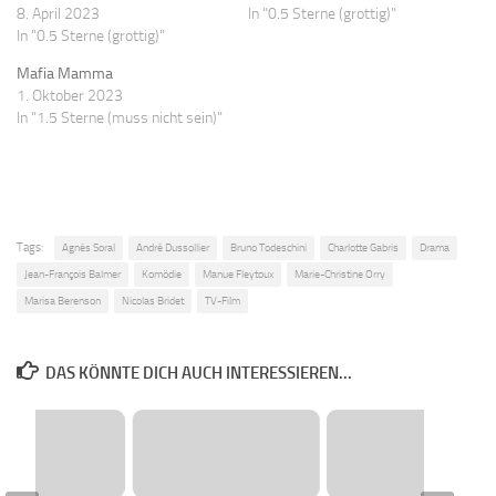
8. April 2023
In "0.5 Sterne (grottig)"
In "0.5 Sterne (grottig)"
Mafia Mamma
1. Oktober 2023
In "1.5 Sterne (muss nicht sein)"
Tags:
Agnès Soral
André Dussollier
Bruno Todeschini
Charlotte Gabris
Drama
Jean-François Balmer
Komödie
Manue Fleytoux
Marie-Christine Orry
Marisa Berenson
Nicolas Bridet
TV-Film
DAS KÖNNTE DICH AUCH INTERESSIEREN...