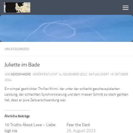
Skip to content
UNCATEGORIZED
Juliette im Bade
VON
NOOSPHAERE
· VERÖFFENTLICHT
14. NOVEMBER 2022
· AKTUALISIERT
19. OKTOBER
2024
Ein simpel gestrickter Thriller/Krimi, der unter der schlecht geschauspielerten
Leistung, der schlechten Synchronisierung und dem miesen Schnitt so stark gelitten
hat, dass er pure Zeitverschwendung war.
Ähnliche Beiträge
10 Truths About Love – Liebe
Fear the Dark
lügt nie
26. August 2023