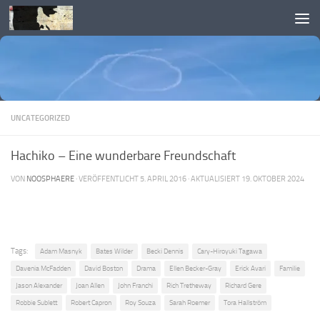
Skip to content
UNCATEGORIZED
Hachiko – Eine wunderbare Freundschaft
VON
NOOSPHAERE
· VERÖFFENTLICHT
5. APRIL 2016
· AKTUALISIERT
19. OKTOBER 2024
Tags:
Adam Masnyk
Bates Wilder
Becki Dennis
Cary-Hiroyuki Tagawa
Davenia McFadden
David Boston
Drama
Ellen Becker-Gray
Erick Avari
Familie
Jason Alexander
Joan Allen
John Franchi
Rich Tretheway
Richard Gere
Robbie Sublett
Robert Capron
Roy Souza
Sarah Roemer
Tora Hallström