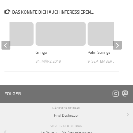
DAS KÖNNTE DICH AUCH INTERESSIEREN...
ecrets
Gringo
Palm Springs
20
31. MÄRZ 2019
9. SEPTEMBER 2021
FOLGEN:
NÄCHSTER BEITRAG
Final Destination
VORHERIGER BEITRAG