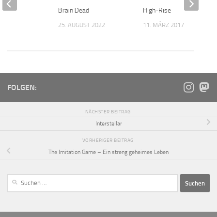
pack
Brain Dead
High-Rise
 2017
25. AUGUST 2022
11. MÄRZ 2017
FOLGEN:
NÄCHSTER BEITRAG
Interstellar
VORHERIGER BEITRAG
The Imitation Game – Ein streng geheimes Leben