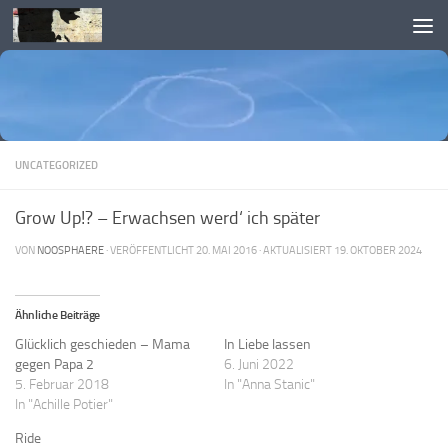
Skip to content
UNCATEGORIZED
Grow Up!? – Erwachsen werd‘ ich später
VON
NOOSPHAERE
· VERÖFFENTLICHT
20. MAI 2016
· AKTUALISIERT
19. OKTOBER 2024
Ähnliche Beiträge
Glücklich geschieden – Mama
In Liebe lassen
gegen Papa 2
6. Juni 2022
5. Februar 2018
In "Anna Stanic"
In "Achille Potier"
Ride