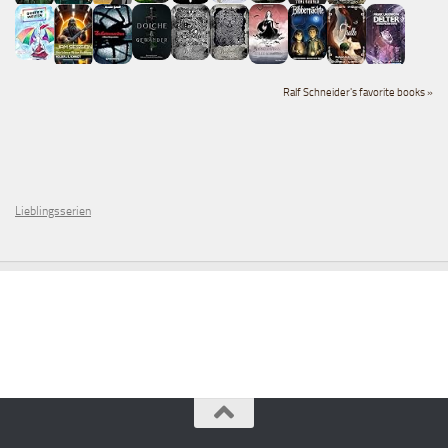
Ralf Schneider's favorite books »
Lieblingsserien