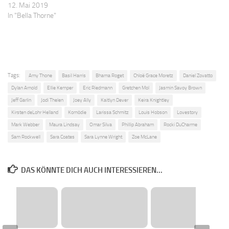
12. Mai 2019
In "Bella Thorne"
Tags:
Amy Thone
Basil Harris
Bhama Roget
Chloë Grace Moretz
Daniel Zovatto
Dylan Arnold
Ellie Kemper
Eric Riedmann
Gretchen Mol
Jasmin Savoy Brown
Jeff Garlin
Jodi Thelen
Joey Ally
Kaitlyn Dever
Keira Knightley
Kirsten deLohr Helland
Komödie
Larissa Schmitz
Louis Hobson
Lovestory
Mark Webber
Maura Lindsay
Omar Silva
Phillip Abraham
Rocki DuCharme
Sam Rockwell
Sara Coates
Sara Lynne Wright
Zoe McLane
DAS KÖNNTE DICH AUCH INTERESSIEREN...