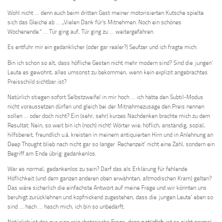
Wohl nicht … denn auch beim dritten Gast meiner motorisierten Kutsche spielte
sich das Gleiche ab … „Vielen Dank für’s Mitnehmen. Noch ein schönes
Wochenende.“ … Tür ging auf, Tür ging zu … weitergefahren.
Es entfuhr mir ein gedanklicher (oder gar realer?) Seufzer und ich fragte mich:
Bin ich schon so alt, dass höfliche Gesten nicht mehr modern sind? Sind die ‚jungen‘
Leute es gewohnt, alles umsonst zu bekommen, wenn kein explizit angebrachtes
Preisschild sichtbar ist?
Natürlich stiegen sofort Selbstzweifel in mir hoch … ich hätte den Subtil-Modus
nicht voraussetzen dürfen und gleich bei der Mitnahmezusage den Preis nennen
sollen … oder doch nicht? Ein (sehr, sehr) kurzes Nachdenken brachte mich zu dem
Resultat: Nein, so weit bin ich (noch) nicht! Wörter wie: höflich, anständig, sozial,
hilfsbereit, freundlich u.ä. kreisten in meinem antiquierten Hirn und in Anlehnung an
Deep Thought blieb nach nicht gar so langer ‚Rechenzeit‘ nicht eine Zahl, sondern ein
Begriff am Ende übrig: gedankenlos.
War es normal, gedankenlos zu sein? Darf das als Erklärung für fehlende
Höflichkeit (und dem ganzen anderen oben erwähnten, altmodischen Kram) gelten?
Das wäre sicherlich die einfachste Antwort auf meine Frage und wir könnten uns
beruhigt zurücklehnen und kopfnickend zugestehen, dass die ‚jungen Leute‘ eben so
sind … hach … hasch mich, ich bin so unbedarft.
Natürlich ist das nur eine rein rhetorische Frage, denn
natürlich
ist es nicht normal