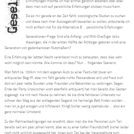
Einrichtungen möchte ich hier einmal gänzlich absehen) oder aber,
dass man sich auf persönliche Erfahrungen stützen muss/kann.
Da es mir gerade an der Zeit fehlt, soziologische Studien zu suchen
und diese nach ihrer Aussagekraft bewerten zu wollen, entscheide ich
mich einfach mal für die Alternative B … persönliche Erfahrungen.
Generationen-Frage: Sind alle Anfang- und Mitt-Dreißiger (also
diejenigen, die in der ersten Hälfte der Achtziger geboren sind) eine
Generation von gedankenlosen Nutznießern?
Eine Erfahrung der letzten Nacht veranlasst mich zu behaupten, dass dies sehr
wohl möglich sein könnte. Wie komme ich dazu? Nun … folgendes Szenario:
Man fährt ca. 100km mit dem eigenen Auto zu einer Festivität (zwar ein
antiquierter Begriff, aber mir fällt gerade nichts Passenderes ein) und freut sich
dort ein paar nette Stunden unter Freunden und Bekannten zu verbringen. Gegen
Ende der Party (inzwischen wohl ebenfalls antiquiert) hat man bereits drei Gästen
zugesagt, sie mit nach Hause zu nehmen, da sie ohne fahrbaren Untersatz nur
schwer den Weg aus der entlegenden Gegend ins heimelige Bett finden würden …
man ist ja gut erzogen und hilfsbereit. Klingt bisher wenig spektakulär … also ein
ganz normaler Umstand.
Zu den Rahmenbedingungen sei erwähnt, dass man die drei Personen zum Teil
bereits seit ein paar Jahren kennt, aber es zu einer tiefen Freundschaft bisher leider
noch nicht wirklich ausgereicht hat, ihnen zum Teil bei der Veranstaltung zum