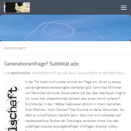
Skip to content
GESELLSCHAFT
Generationenfrage? Subtilität ade.
VON
NOOSPHAERE
· VERÖFFENTLICHT
30. JUNI 2013
· AKTUALISIERT
19. OKTOBER 2024
In der Tat treibt mich wieder einmal die Frage um, ob es so etwas
wie ein generationenbedingtes Verhalten gibt. Kann man Millionen
von Menschen ähnlicher Sozialisation (ob das über überhaupt möglich
ist, muss hier unbeantwortet bleiben) über einen Kamm scheren?
Sind alle der in den 1980er-Geborenen ähnlich in ihrem Verhalten,
ihren Motiven, ihrem Denken? Das Dumme an derlei Versuchen, die
Welt zu simplifizieren, besteht darin, dass man sich entweder auf
repräsentatitive Studien der Soziologie verlassen muss (von den
unzähligen pseudo-aussagekräftigen Umfragen diverser Lobby-