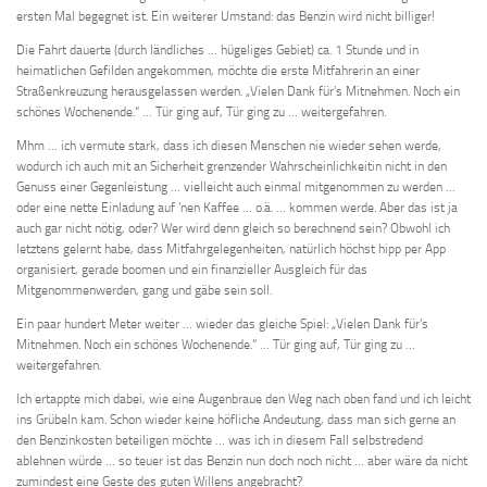
ersten Mal begegnet ist. Ein weiterer Umstand: das Benzin wird nicht billiger!
Die Fahrt dauerte (durch ländliches … hügeliges Gebiet) ca. 1 Stunde und in
heimatlichen Gefilden angekommen, möchte die erste Mitfahrerin an einer
Straßenkreuzung herausgelassen werden. „Vielen Dank für’s Mitnehmen. Noch ein
schönes Wochenende.“ … Tür ging auf, Tür ging zu … weitergefahren.
Mhm … ich vermute stark, dass ich diesen Menschen nie wieder sehen werde,
wodurch ich auch mit an Sicherheit grenzender Wahrscheinlichkeitin nicht in den
Genuss einer Gegenleistung … vielleicht auch einmal mitgenommen zu werden …
oder eine nette Einladung auf ’nen Kaffee … o.ä. … kommen werde. Aber das ist ja
auch gar nicht nötig, oder? Wer wird denn gleich so berechnend sein? Obwohl ich
letztens gelernt habe, dass Mitfahrgelegenheiten, natürlich höchst hipp per App
organisiert, gerade boomen und ein finanzieller Ausgleich für das
Mitgenommenwerden, gang und gäbe sein soll.
Ein paar hundert Meter weiter … wieder das gleiche Spiel: „Vielen Dank für’s
Mitnehmen. Noch ein schönes Wochenende.“ … Tür ging auf, Tür ging zu …
weitergefahren.
Ich ertappte mich dabei, wie eine Augenbraue den Weg nach oben fand und ich leicht
ins Grübeln kam. Schon wieder keine höfliche Andeutung, dass man sich gerne an
den Benzinkosten beteiligen möchte … was ich in diesem Fall selbstredend
ablehnen würde … so teuer ist das Benzin nun doch noch nicht … aber wäre da nicht
zumindest eine Geste des guten Willens angebracht?