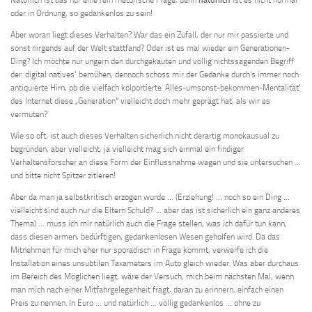
oder in Ordnung, so gedankenlos zu sein!
Aber woran liegt dieses Verhalten? War das ein Zufall, der nur mir passierte und
sonst nirgends auf der Welt stattfand? Oder ist es mal wieder ein Generationen-
Ding? Ich möchte nur ungern den durchgekauten und völlig nichtssagenden Begriff
der ‚digital natives‘ bemühen, dennoch schoss mir der Gedanke durch’s immer noch
antiquierte Hirn, ob die vielfach kolportierte ‚Alles-umsonst-bekommen-Mentalität‘
des Internet diese „Generation“ vielleicht doch mehr geprägt hat, als wir es
vermuten?
Wie so oft, ist auch dieses Verhalten sicherlich nicht derartig monokausual zu
begründen, aber vielleicht, ja vielleicht mag sich einmal ein findiger
Verhaltensforscher an diese Form der Einflussnahme wagen und sie untersuchen …
und bitte nicht Spitzer zitieren!
Aber da man ja selbstkritisch erzogen wurde … (Erziehung! … noch so ein Ding …
vielleicht sind auch nur die Eltern Schuld? … aber das ist sicherlich ein ganz anderes
Thema) … muss ich mir natürlich auch die Frage stellen, was ich dafür tun kann,
dass diesen armen, bedürftigen, gedankenlosen Wesen geholfen wird. Da das
Mitnehmen für mich eher nur sporadisch in Frage kommt, verwerfe ich die
Installation eines unsubtilen Taxameters im Auto gleich wieder. Was aber durchaus
im Bereich des Möglichen liegt, wäre der Versuch, mich beim nächsten Mal, wenn
man mich nach einer Mitfahrgelegenheit fragt, daran zu erinnern, einfach einen
Preis zu nennen. In Euro … und natürlich … völlig gedankenlos … ohne zu