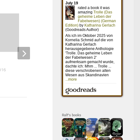
The Expendables 3
016
1. FEBRUAR 2021
Ralf's books