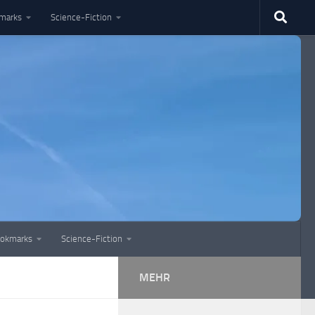
marks
Science-Fiction
okmarks
Science-Fiction
MEHR