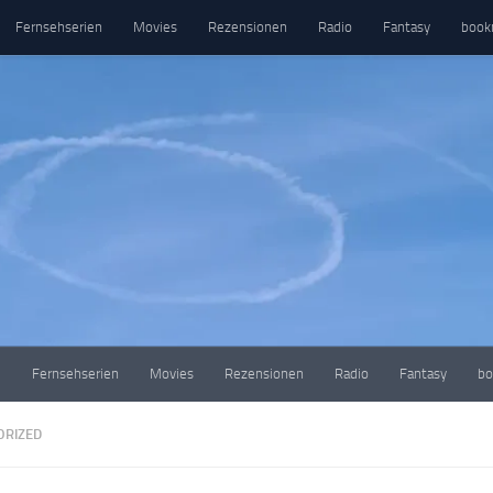
Fernsehserien
Movies
Rezensionen
Radio
Fantasy
book
e
Fernsehserien
Movies
Rezensionen
Radio
Fantasy
bo
ORIZED