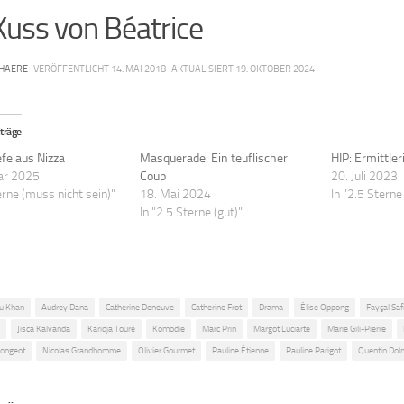
Kuss von Béatrice
HAERE
· VERÖFFENTLICHT
14. MAI 2018
· AKTUALISIERT
19. OKTOBER 2024
träge
efe aus Nizza
Masquerade: Ein teuflischer
HIP: Ermittle
ar 2025
Coup
20. Juli 2023
erne (muss nicht sein)"
18. Mai 2024
In "2.5 Sterne
In "2.5 Sterne (gut)"
u Khan
Audrey Dana
Catherine Deneuve
Catherine Frot
Drama
Élise Oppong
Fayçal Saf
Jisca Kalvanda
Karidja Touré
Komödie
Marc Prin
Margot Luciarte
Marie Gili-Pierre
ongeot
Nicolas Grandhomme
Olivier Gourmet
Pauline Étienne
Pauline Parigot
Quentin Dol