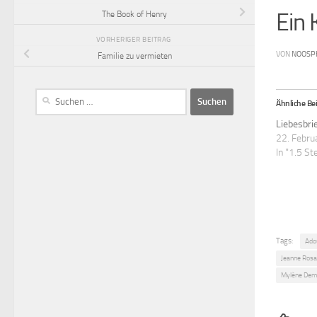
Ein 
The Book of Henry
VORHERIGER BEITRAG
VON
NOOSP
Familie zu vermieten
Ähnliche Bei
Liebesbri
22. Febru
In "1.5 St
Tags:
Ado
Jeanne Rosa
Mylène Dem