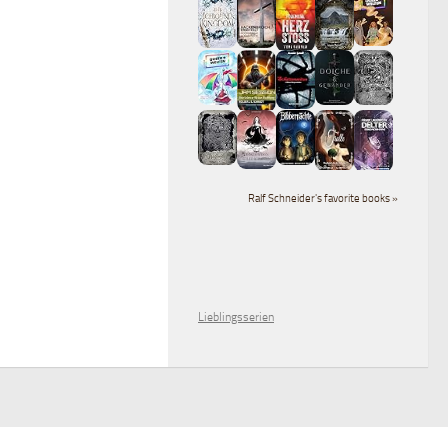
Ralf Schneider's favorite books »
Lieblingsserien