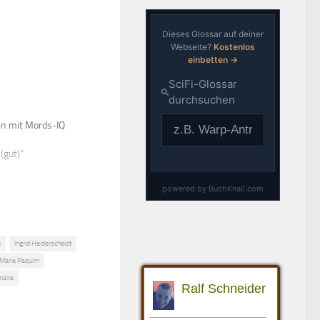
rin mit Mords-IQ
 (gut)"
i
Ingrid Heiderscheidt
Marie Paquim
maire