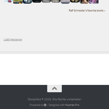
Ralf Schneider's favorite books »
Lieblingsserien
Noosphäre © 2026. Alle Rechte vorbehalten.
Powered by
- Designed with
Hueman Pro