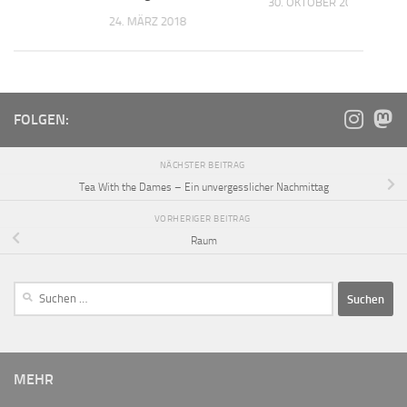
 2016
30. OKTOBER 2019
24. MÄRZ 2018
FOLGEN:
NÄCHSTER BEITRAG
Tea With the Dames – Ein unvergesslicher Nachmittag
VORHERIGER BEITRAG
Raum
MEHR