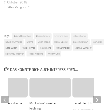
7. Oktober 2018
In "Alex Pangburn"
Tags:
Adam Hann-Byrd
Allison Janney
Christina Ricci
Colleen Camp
David Krumholtz
Drama
Elijah Wood
Henry Czerny
Jamey Sheridan
Joan Allen
Kate Burton
Katie Holmes
Kevin Kline
Maia Danziger
Michael Cumpsty
Sigourney Weaver
Tobey Maguire
William Cain
DAS KÖNNTE DICH AUCH INTERESSIEREN...
r Ausserirdische
Mr. Collins‘ zweiter
Ein letzter Job
Frühling