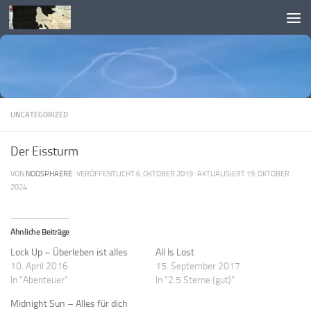
Skip to content
UNCATEGORIZED
Der Eissturm
VON
NOOSPHAERE
· VERÖFFENTLICHT
6. OKTOBER 2019
· AKTUALISIERT
19. OKTOBER
2024
Ähnliche Beiträge
Lock Up – Überleben ist alles
All Is Lost
10. April 2016
15. September 2017
In "Abenteuer"
In "2.5 Sterne (gut)"
Midnight Sun – Alles für dich