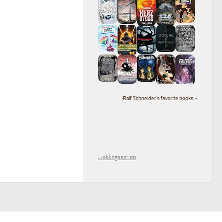
Ralf Schneider's favorite books »
Lieblingsserien