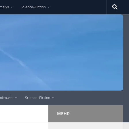
marks
Science-Fiction
okmarks
Science-Fiction
MEHR