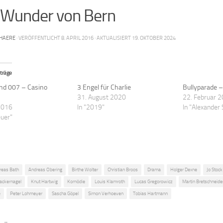
 Wunder von Bern
HAERE
· VERÖFFENTLICHT
8. APRIL 2016
· AKTUALISIERT
19. OKTOBER 2024
träge
nd 007 – Casino
3 Engel für Charlie
Bullyparade –
31. August 2020
22. Februar 
 2016
In "2019"
In "Alexander
euer"
reas Bath
Andreas Obering
Birthe Wolter
Christian Broos
Drama
Holger Dexne
Jo Stock
ackernagel
Knut Hartwig
Komödie
Louis Klamroth
Lucas Gregorowicz
Martin Bretschneide
e
Peter Lohmeyer
Sascha Göpel
Simon Verhoeven
Tobias Hartmann