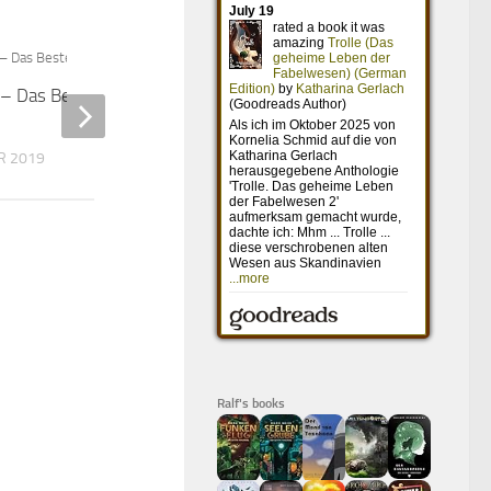
 – Das Beste kommt
Grow Up!? – Erwachsen werd‘ ich
später
R 2019
20. MAI 2016
Ralf's books