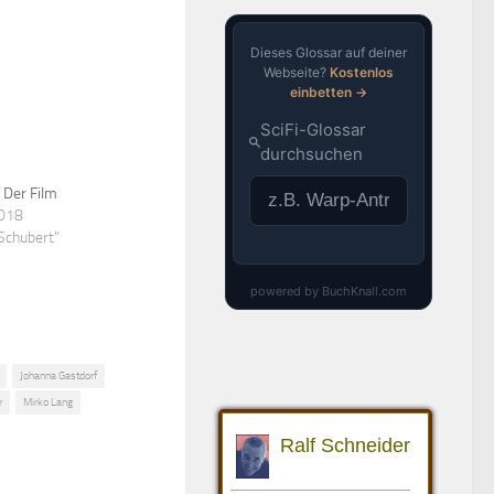
 Der Film
2018
 Schubert"
Johanna Gastdorf
r
Mirko Lang