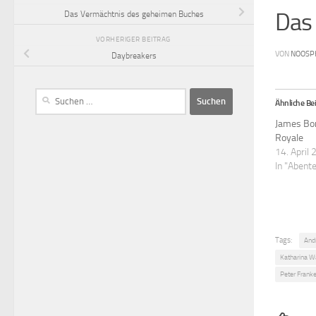
Das
Das Vermächtnis des geheimen Buches
VORHERIGER BEITRAG
VON
NOOSP
Daybreakers
Ähnliche Bei
James Bo
Royale
14. April
In "Abent
Tags:
And
Katharina W
Peter Frank