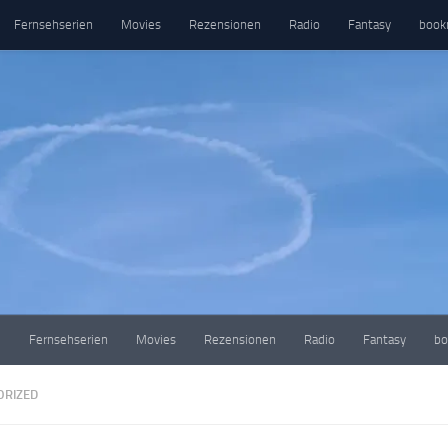
Fernsehserien
Movies
Rezensionen
Radio
Fantasy
book
e
Fernsehserien
Movies
Rezensionen
Radio
Fantasy
bo
ORIZED