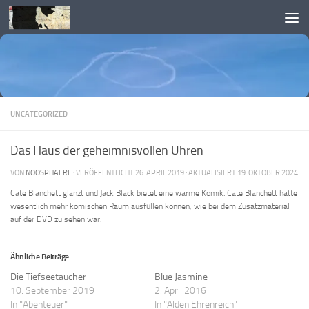
Skip to content
UNCATEGORIZED
Das Haus der geheimnisvollen Uhren
VON
NOOSPHAERE
· VERÖFFENTLICHT
26. APRIL 2019
· AKTUALISIERT
19. OKTOBER 2024
Cate Blanchett glänzt und Jack Black bietet eine warme Komik. Cate Blanchett hätte
wesentlich mehr komischen Raum ausfüllen können, wie bei dem Zusatzmaterial
auf der DVD zu sehen war.
Ähnliche Beiträge
Die Tiefseetaucher
Blue Jasmine
10. September 2019
2. April 2016
In "Abenteuer"
In "Alden Ehrenreich"