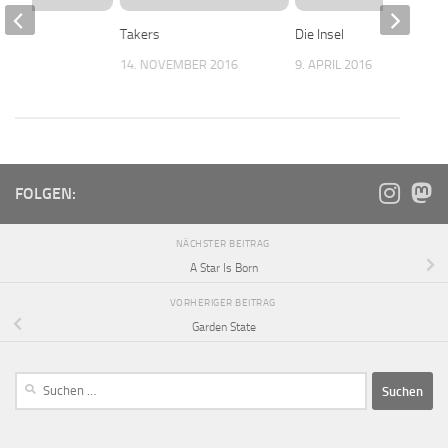
ence
Takers
Die Insel
 2022
14. NOVEMBER 2016
9. APRIL 2016
FOLGEN:
NÄCHSTER BEITRAG
A Star Is Born
VORHERIGER BEITRAG
Garden State