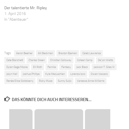
Der talentierte Mr. Ripley
1. April 2016
In "Abenteuer"
Tags:
Aaron Beelner
Alli Beckman
Braxton Bjerken
Caleb Lawrence
Cate Blanchett
Charles Green
Christian Calloway
Colleen Camp
De'Jon Watts
Dylan Gage Moore
Eli Roth
Familie
Fantasy
Jack Black
Jackson T. Giles IV
Jalyn Hall
Joshua Phillips
Kyle MacLachlan
Lorenza Izzo
Owen Vaccaro
Renée Elise Goldsberry
Ricky Muse
Sunny Suljic
Vanessa Anne Williams
DAS KÖNNTE DICH AUCH INTERESSIEREN...