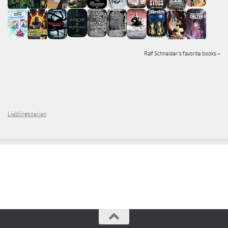
Ralf Schneider's favorite books »
Lieblingsserien