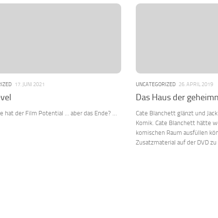
IZED
17. JUNI 2021
UNCATEGORIZED
26. APRIL 2019
vel
Das Haus der geheimn
te hat der Film Potential … aber das Ende? …
Cate Blanchett glänzt und Jac
Komik. Cate Blanchett hätte 
komischen Raum ausfüllen kö
Zusatzmaterial auf der DVD zu