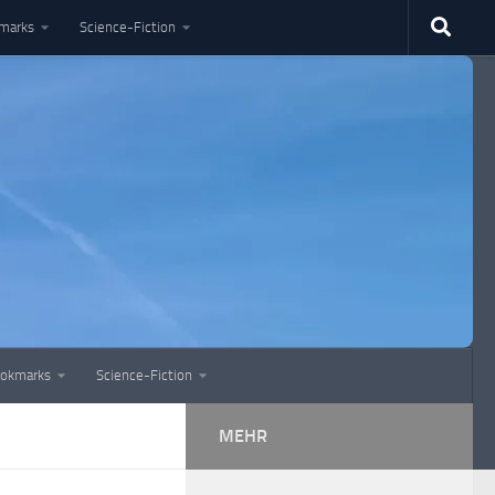
marks
Science-Fiction
okmarks
Science-Fiction
MEHR