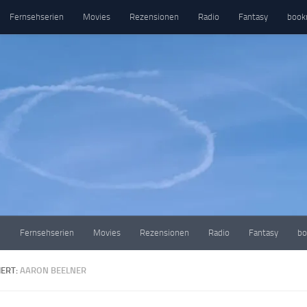
Fernsehserien
Movies
Rezensionen
Radio
Fantasy
book
e
Fernsehserien
Movies
Rezensionen
Radio
Fantasy
bo
ERT:
AARON BEELNER