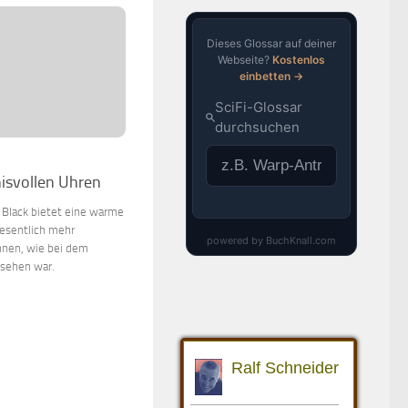
isvollen Uhren
k Black bietet eine warme
wesentlich mehr
nnen, wie bei dem
 sehen war.