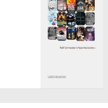
Ralf Schneider's favorite books »
Lieblingsserien