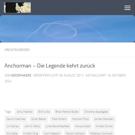
Skip to content
UNCATEGORIZED
Anchorman – Die Legende kehrt zurück
VON
NOOSPHAERE
· VERÖFFENTLICHT
30. AUGUST 2017
· AKTUALISIERT
19. OKTOBER
2024
Tags:
Amy Poehler
Bill Kurtis
Brian Patrick Butler
Christina Applegate
David Koechner
Dylan Baker
Fred Willard
Harrison Ford
James Marsden
Jim Carrey
John C. Reilly
June Diane Raphael
Kanye West
Kirsten Dunst
Komödie
Kristen Wiig
Liam Neeson
Marion Cotillard
Matthew Cornwell