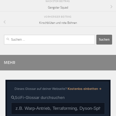
NÄCHSTER BEITRAG
Gangster Squad
VORHERIGER BEITRAG
Kirschblüten und rote Bohnen
MEHR