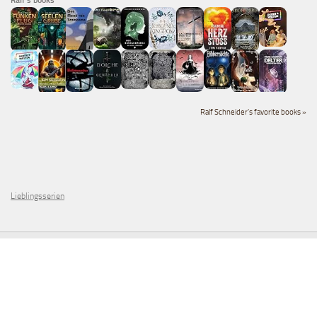
Ralf's books
Ralf Schneider's favorite books »
Lieblingsserien