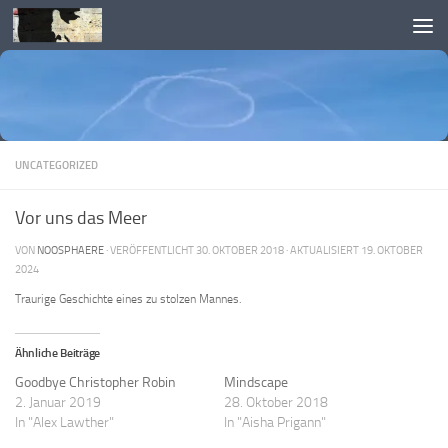
Skip to content
UNCATEGORIZED
Vor uns das Meer
VON
NOOSPHAERE
· VERÖFFENTLICHT
30. OKTOBER 2018
· AKTUALISIERT
19. OKTOBER
2024
Traurige Geschichte eines zu stolzen Mannes.
Ähnliche Beiträge
Goodbye Christopher Robin
Mindscape
2. Januar 2019
28. Oktober 2018
In "Alex Lawther"
In "Aisha Prigann"