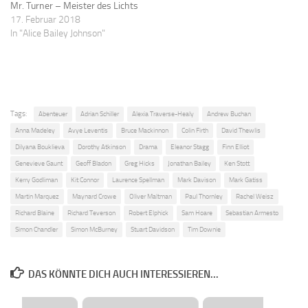
Mr. Turner – Meister des Lichts
17. Februar 2018
In "Alice Bailey Johnson"
Tags:
Abenteuer
Adrian Schiller
Alexia Traverse-Healy
Andrew Buchan
Anna Madeley
Avye Leventis
Bruce Mackinnon
Colin Firth
David Thewlis
Dilyana Bouklieva
Dorothy Atkinson
Drama
Eleanor Stagg
Finn Elliot
Genevieve Gaunt
Geoff Bladon
Greg Hicks
Jonathan Bailey
Ken Stott
Kerry Godliman
Kit Connor
Laurence Spellman
Mark Davison
Mark Gatiss
Martin Marquez
Maynard Crowe
Oliver Maltman
Paul Thornley
Rachel Weisz
Richard Blaine
Richard Teverson
Robert Elphick
Sam Hoare
Sebastian Armesto
Simon Chandler
Simon McBurney
Stuart Davidson
Tim Downie
DAS KÖNNTE DICH AUCH INTERESSIEREN...