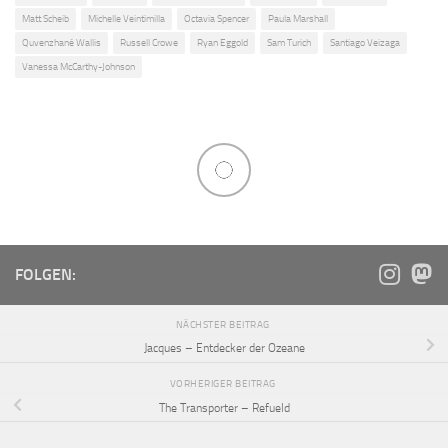
Matt Scheib
Michelle Veintimilla
Octavia Spencer
Paula Marshall
Quvenzhané Wallis
Russell Crowe
Ryan Eggold
Sam Turich
Santiago Veizaga
Vanessa McCarthy-Johnson
FOLGEN:
NÄCHSTER BEITRAG
Jacques – Entdecker der Ozeane
VORHERIGER BEITRAG
The Transporter – Refueld