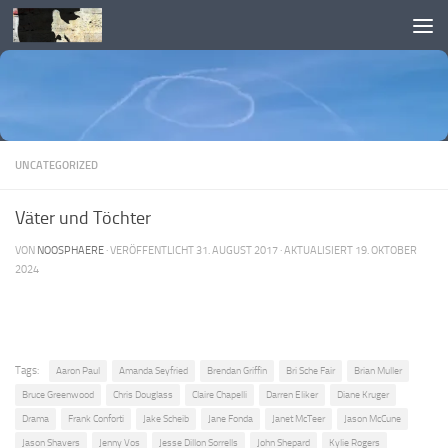
Skip to content
UNCATEGORIZED
Väter und Töchter
VON
NOOSPHAERE
· VERÖFFENTLICHT
31. AUGUST 2017
· AKTUALISIERT
19. OKTOBER
2024
Tags:
Aaron Paul
Amanda Seyfried
Brendan Griffin
Bri Sche Fair
Brian Muller
Bruce Greenwood
Chris Douglass
Claire Chapelli
Darren Eliker
Diane Kruger
Drama
Frank Conforti
Jake Scheib
Jane Fonda
Janet McTeer
Jason McCune
Jason Shavers
Jenny Vos
Jesse Dillon Sorrells
John Shepard
Kylie Rogers