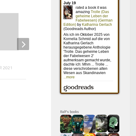
Der gute Hirte
R 2021
3. MAI 2019
Ralf's books