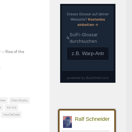
r – Rise of the
"
itner
Cillian Murphy
es
Kis Yurij
Yaya DaCosta