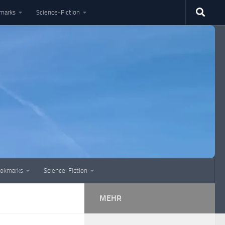
marks
Science-Fiction
okmarks
Science-Fiction
MEHR