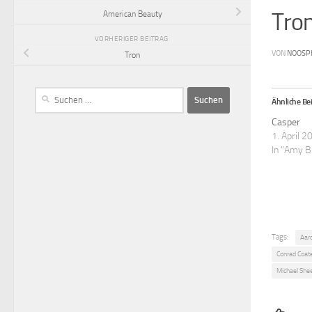
Tron
American Beauty
VORHERIGER BEITRAG
VON
NOOSP
Tron
Ähnliche Bei
Casper
1. April 2
In "Amy 
Tags:
Aar
Conrad Coat
Michael She