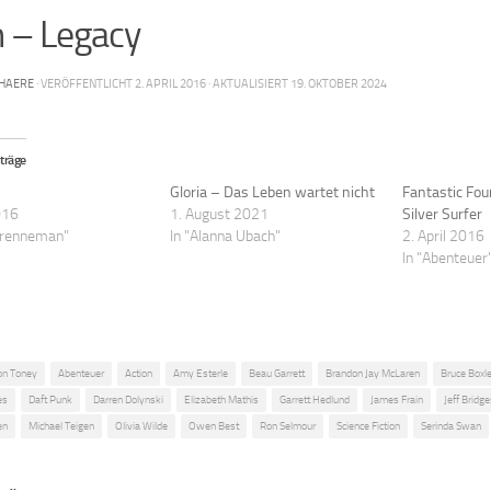
 – Legacy
HAERE
· VERÖFFENTLICHT
2. APRIL 2016
· AKTUALISIERT
19. OKTOBER 2024
träge
Gloria – Das Leben wartet nicht
Fantastic Fou
016
1. August 2021
Silver Surfer
Brenneman"
In "Alanna Ubach"
2. April 2016
In "Abenteuer
on Toney
Abenteuer
Action
Amy Esterle
Beau Garrett
Brandon Jay McLaren
Bruce Boxle
es
Daft Punk
Darren Dolynski
Elizabeth Mathis
Garrett Hedlund
James Frain
Jeff Bridg
en
Michael Teigen
Olivia Wilde
Owen Best
Ron Selmour
Science Fiction
Serinda Swan