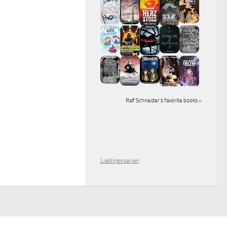
Ralf Schneider's favorite books »
Lieblingsserien