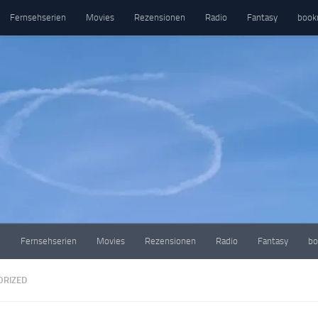
Fernsehserien
Movies
Rezensionen
Radio
Fantasy
book
e
Fernsehserien
Movies
Rezensionen
Radio
Fantasy
bo
ORIZED