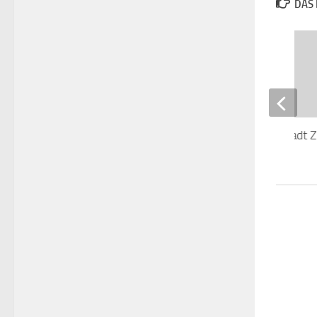
DAS 
Die versunkene Stadt Z
8. NOVEMBER 2017