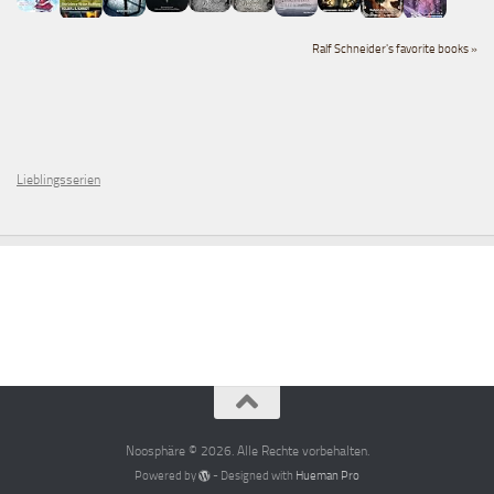
Ralf Schneider's favorite books »
Lieblingsserien
Noosphäre © 2026. Alle Rechte vorbehalten.
Powered by
- Designed with
Hueman Pro