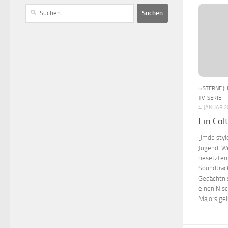
5 STERNE (L
TV-SERIE
4. JANUAR 
Ein Colt
[imdb styl
Jugend. W
besetzten
Soundtrac
Gedächtnis
einen Nis
Majors gel