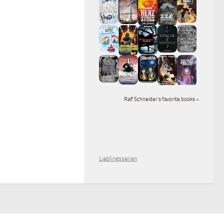
Ralf Schneider's favorite books »
Lieblingsserien