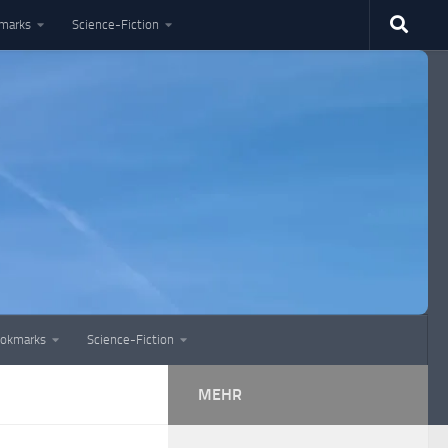
marks
Science-Fiction
okmarks
Science-Fiction
MEHR