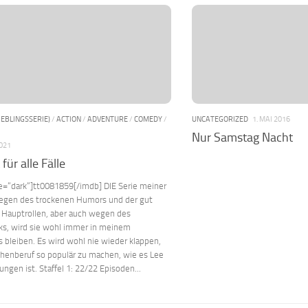
IEBLINGSSERIE)
/
ACTION
/
ADVENTURE
/
COMEDY
/
UNCATEGORIZED
1. MAI 2016
Nur Samstag Nacht
2021
 für alle Fälle
e=“dark“]tt0081859[/imdb] DIE Serie meiner
egen des trockenen Humors und der gut
 Hauptrollen, aber auch wegen des
ks, wird sie wohl immer in meinem
 bleiben. Es wird wohl nie wieder klappen,
chenberuf so populär zu machen, wie es Lee
ungen ist. Staffel 1: 22/22 Episoden...