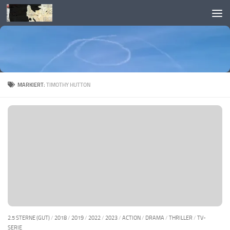
Skip to content
MARKIERT:
TIMOTHY HUTTON
2.5 STERNE (GUT)
/
2018
/
2019
/
2022
/
2023
/
ACTION
/
DRAMA
/
THRILLER
/
TV-
SERIE