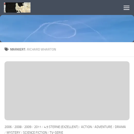
Skip to content
MARKIERT:
RICHARD WHARTON
2006
/
2008
/
2009
/
2011
/
4.5 STERNE (EXZELLENT)
/
ACTION
/
ADVENTURE
/
DRAMA
/
MYSTERY
/
SCIENCE FICTION
/
TV-SERIE