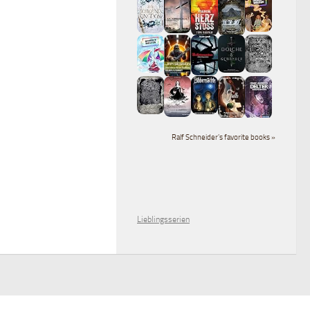
Ralf Schneider's favorite books »
Lieblingsserien