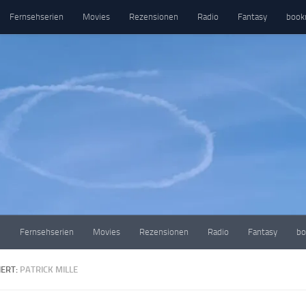
Fernsehserien
Movies
Rezensionen
Radio
Fantasy
book
e
Fernsehserien
Movies
Rezensionen
Radio
Fantasy
bo
ERT:
PATRICK MILLE