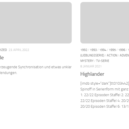
IZED
23. APRIL 2022
1992
/
1993
/
1994
/
1995
/
1996
/
(LIEBLINGSSERIE)
/
ACTION
/
ADVE
lle
MYSTERY
/
TV-SERIE
8. JANUAR 2021
rzeugende Synchronisation und etwas unklar
Wendungen.
Highlander
[imdb style=“dark“]tt0103442
Spinoff in Serienform mit ganz
1: 22/22 Episoden Staffel 2: 22
22/22 Episoden Staffel 4: 20/2
20/20 Episoden Staffel 6: 13