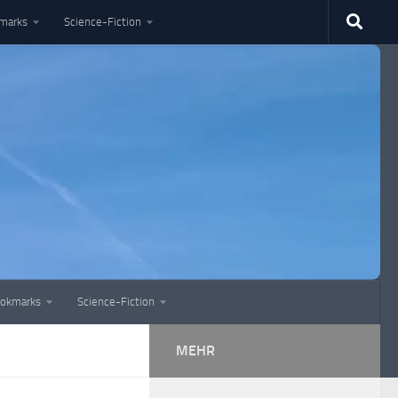
marks
Science-Fiction
okmarks
Science-Fiction
MEHR