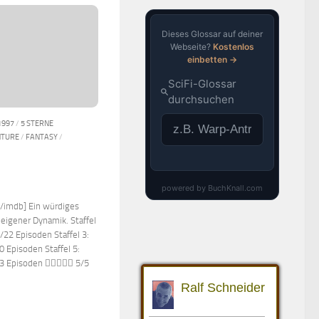
1997
/
5 STERNE
NTURE
/
FANTASY
/
[/imdb] Ein würdiges
 eigener Dynamik. Staffel
/22 Episoden Staffel 3:
0 Episoden Staffel 5:
/13 Episoden  5/5