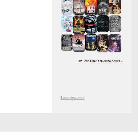
Ralf Schneider's favorite books »
Lieblingsserien