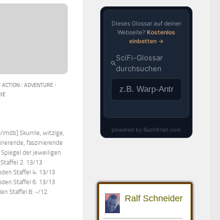
/
ACTION
/
ADVENTURE
/
IE
imdb] Skurrile, witzige,
rierende, faszinierende
 Spiegel der jeweiligen
 Staffel 2: 13/13
oden Staffel 4: 13/13
oden Staffel 6: 13/13
en Staffel 8: -/12