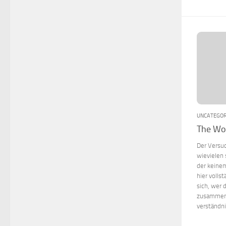
UNCATEGOR
The Wor
Der Versuc
wievielen
der keinem
hier volls
sich, wer 
zusammeng
verständn