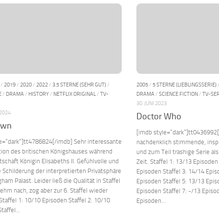
/
2019
/
2020
/
2022
/
3.5 STERNE (SEHR GUT)
/
2005
/
5 STERNE (LIEBLINGSSERIE)
E
/
DRAMA
/
HISTORY
/
NETFLIX ORIGINAL
/
TV-
DRAMA
/
SCIENCE FICTION
/
TV-SER
30. JUNI 2023
 2024
Doctor Who
own
[imdb style=“dark“]tt0436992[/
e=“dark“]tt4786824[/imdb] Sehr interessante
nachdenklich stimmende, inspi
tion des britischen Königshauses während
und zum Teil trashige Serie als
schaft Königin Elisabeths II. Gefühlvolle und
Zeit. Staffel 1: 13/13 Episoden
te Schilderung der interpretierten Privatsphäre
Episoden Staffel 3: 14/14 Epis
ham Palast. Leider ließ die Qualität in Staffel
Episoden Staffel 5: 13/13 Epis
hm nach, zog aber zur 6. Staffel wieder
Episoden Staffel 7: -/13 Episod
Staffel 1: 10/10 Episoden Staffel 2: 10/10
Episoden...
affel...