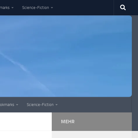
marks
Science-Fiction
okmarks
Science-Fiction
MEHR