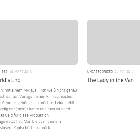
IZED
18. MÄRZ 2018
UNCATEGORIZED
27. MAI 2017
ld’s End
The Lady in the Van
h, mit einem Mix aus … ich weiß nicht genau
 schlechten Vorlagen einen Film zu machen,
 Genre zugehörig sein möchte. Leider fehlt
tändig der (mein) Humor und man wundert
das Geld für diese Produktion
ekratzt hat. Man bleibt mit einem
islosem Kopfschütteln zurück.