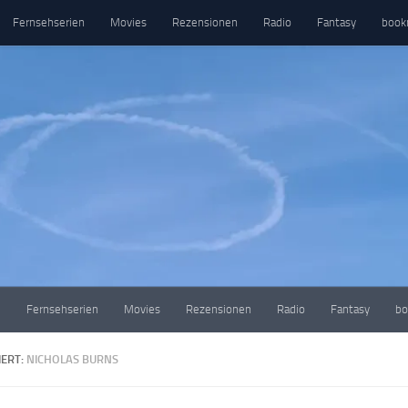
Fernsehserien
Movies
Rezensionen
Radio
Fantasy
book
e
Fernsehserien
Movies
Rezensionen
Radio
Fantasy
bo
ERT:
NICHOLAS BURNS