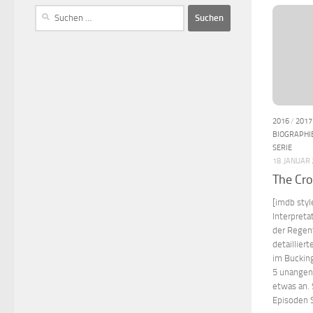
2016
/
2017
BIOGRAPHI
SERIE
18. JANUAR
The Cr
[imdb styl
Interpreta
der Regent
detaillier
im Bucking
5 unangene
etwas an. 
Episoden St