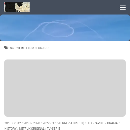
Skip to content
MARKIERT:
LYDIA LEONARD
2016
/
2017
/
2019
/
2020
/
2022
/
3.5 STERNE (SEHR GUT)
/
BIOGRAPHIE
/
DRAMA
/
HISTORY
/
NETFLIX ORIGINAL
/
TV-SERIE