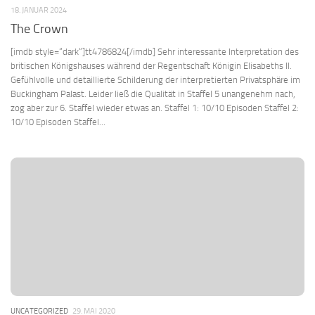
18. JANUAR 2024
The Crown
[imdb style=“dark“]tt4786824[/imdb] Sehr interessante Interpretation des
britischen Königshauses während der Regentschaft Königin Elisabeths II.
Gefühlvolle und detaillierte Schilderung der interpretierten Privatsphäre im
Buckingham Palast. Leider ließ die Qualität in Staffel 5 unangenehm nach,
zog aber zur 6. Staffel wieder etwas an. Staffel 1: 10/10 Episoden Staffel 2:
10/10 Episoden Staffel...
UNCATEGORIZED
29. MAI 2020