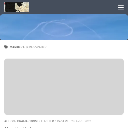
Skip to content
MARKIERT:
JAMES SPADER
ACTION
/
DRAMA
/
KRIMI
/
THRILLER
/
TV-SERIE
23. APRIL 2021