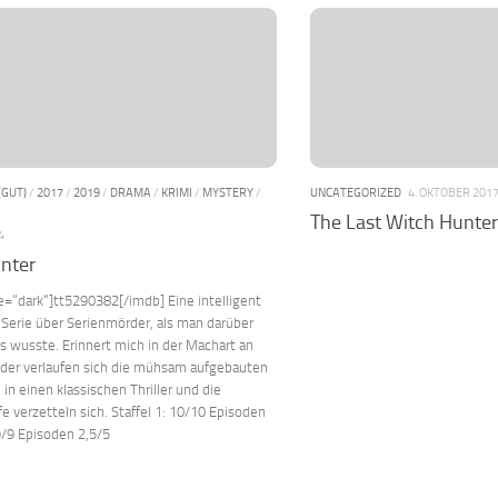
(GUT)
/
2017
/
2019
/
DRAMA
/
KRIMI
/
MYSTERY
/
UNCATEGORIZED
4. OKTOBER 201
The Last Witch Hunter
4
nter
e=“dark“]tt5290382[/imdb] Eine intelligent
Serie über Serienmörder, als man darüber
s wusste. Erinnert mich in der Machart an
ider verlaufen sich die mühsam aufgebauten
 in einen klassischen Thriller und die
e verzetteln sich. Staffel 1: 10/10 Episoden
 9/9 Episoden 2,5/5