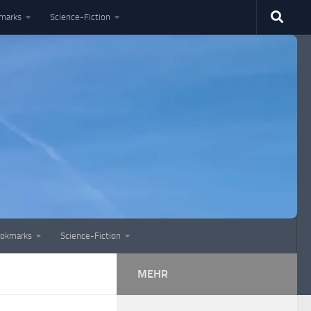
marks
Science-Fiction
okmarks
Science-Fiction
MEHR