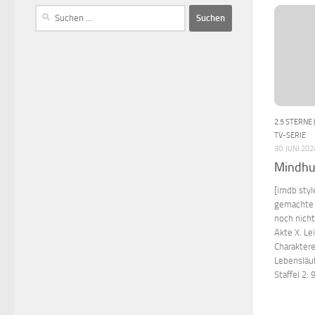
2.5 STERNE 
TV-SERIE
30. JUNI 202
Mindhu
[imdb styl
gemachte 
noch nicht
Akte X. Le
Charaktere
Lebensläuf
Staffel 2: