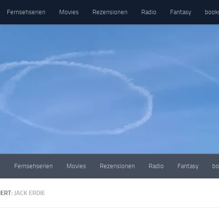
Fernsehserien
Movies
Rezensionen
Radio
Fantasy
book
e
Fernsehserien
Movies
Rezensionen
Radio
Fantasy
bo
ERT:
JACK ERDIE