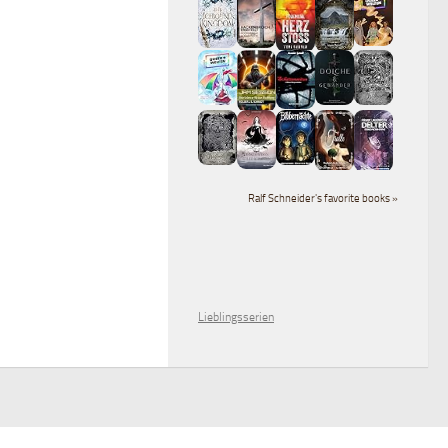
Ralf Schneider's favorite books »
Lieblingsserien