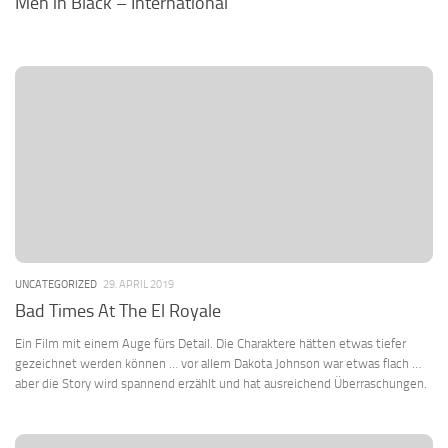
Men in Black – International
UNCATEGORIZED
29. APRIL 2019
Bad Times At The El Royale
Ein Film mit einem Auge fürs Detail. Die Charaktere hätten etwas tiefer
gezeichnet werden können … vor allem Dakota Johnson war etwas flach …
aber die Story wird spannend erzählt und hat ausreichend Überraschungen.