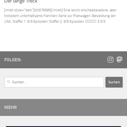
Der lange Treck
[imdb style=“dark“]tt0078585[/imdb] Eine leicht klischeebeladene, aber
trotzdem unterhaltsame Familien-Serie zur Planwagen-Besiedlung der
USA. Staffel 1: 9/9 Episoden Staffel 2: 9/9 Episoden  3.5/5
FOLGEN:
MEHR