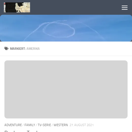
Skip to content
MARKIERT:
AMERIKA
ADVENTURE
/
FAMILY
/
TV-SERIE
/
WESTERN
27. AUGUST 2021