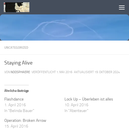
Skip to content
UNCATEGORIZED
Staying Alive
VON
NOOSPHAERE
· VERÖFFENTLICHT
1. MAI 2016
· AKTUALISIERT
19. OKTOBER 2024
Ähnliche Beiträge
Flashdance
Lock Up – Überleben ist alles
1. April 2016
10. April 2016
In "Belinda Bauer"
In "Abenteuer"
Operation: Broken Arrow
15. April 2016