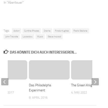
In "Abenteuer"
Tags:
Action
Cynthia Rhodes
Drama
Finola Hughes
Frank Stallone
John Travolta
Lovestory
Musik
Steve Inwood
DAS KÖNNTE DICH AUCH INTERESSIEREN...
anor
Das Philadelpha
The Green Knight
Experiment
MBER 2017
4. MAI 2022
8. APRIL 2016