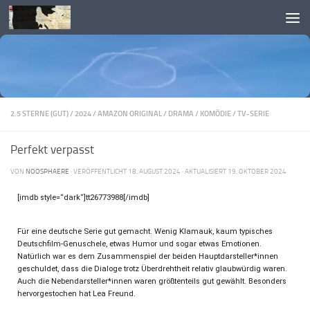
Skip to content
2.5 STERNE (GUT)
/
2024
/
AMAZON ORIGINAL
/
DRAMA
/
KOMÖDIE
/
TV-SERIE
Perfekt verpasst
VON
NOOSPHAERE
· VERÖFFENTLICHT
18. AUGUST 2024
· AKTUALISIERT
19. OKTOBER 2024
[imdb style=“dark“]tt26773988[/imdb]
Für eine deutsche Serie gut gemacht. Wenig Klamauk, kaum typisches
Deutschfilm-Genuschele, etwas Humor und sogar etwas Emotionen.
Natürlich war es dem Zusammenspiel der beiden Hauptdarsteller*innen
geschuldet, dass die Dialoge trotz Überdrehtheit relativ glaubwürdig waren.
Auch die Nebendarsteller*innen waren größtenteils gut gewählt. Besonders
hervorgestochen hat Lea Freund.