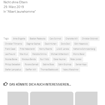
Nicht ohne Eltern
29. März 2019
In "Albert Jeunehomme"
Tags:
Anke Engelke
Bastian Pastewka
Caro Scrimali
Charlotte Will
Christian Skibinski
Christian Tillmanns
Dagmar Sachse
David Hürten
Doris Dexl
Edin Hasanovic
Frank Casali
Fritzi Haberlandt
Henny Reents
Julia E. Lenska
Katharina Schmalenberg
Lea Freund
Max Kruk
Melodie Simina
Michael Wittenborn
Momo Beier
Nicolas Berse
Nikolaus Benda
Nuri Yildiz
Oskar Keymer
Peter Jordan
Philipp Sebastian
Roxana Samadi
Sabine Boss
Sahin Eryilmaz
Serkan Kaya
Stefan Lampadius
Steffen Will
Thomas Bastkowski
Yalany Marschner
DAS KÖNNTE DICH AUCH INTERESSIEREN...