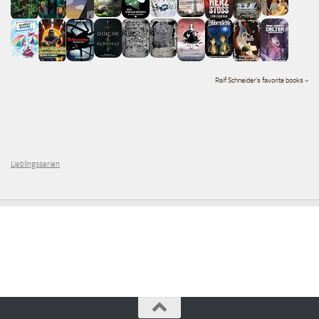
Ralf Schneider's favorite books »
Lieblingsserien