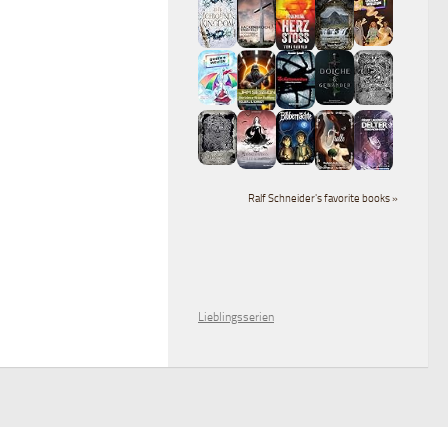
Ralf Schneider's favorite books »
Lieblingsserien