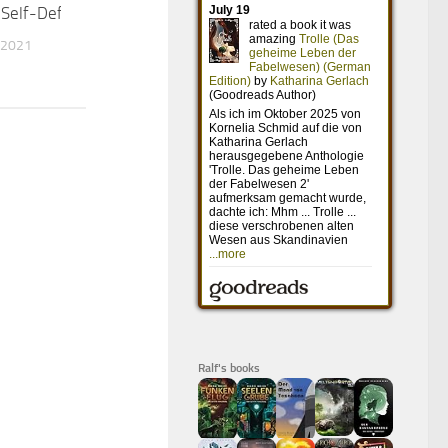
f Self-Defense
In the Line of Fire – Die zweite
Chance
 2021
10. APRIL 2016
Ralf's books