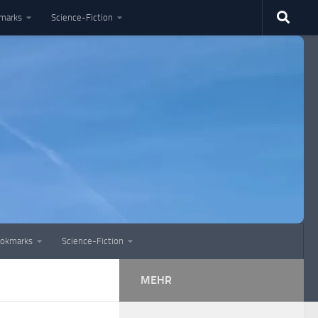
marks
Science-Fiction
okmarks
Science-Fiction
MEHR