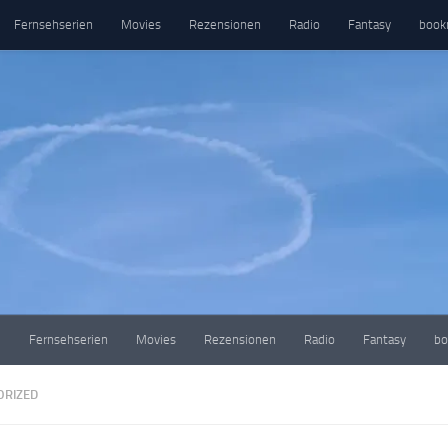
Fernsehserien
Movies
Rezensionen
Radio
Fantasy
book
e
Fernsehserien
Movies
Rezensionen
Radio
Fantasy
bo
ORIZED