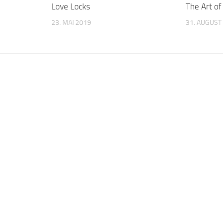
Love Locks
The Art o
23. MAI 2019
31. AUGUST