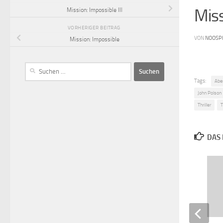
Miss
Mission: Impossible III
VORHERIGER BEITRAG
VON
NOOSP
Mission: Impossible
Tags:
Abe
John Polson
Thriller
T
DAS 