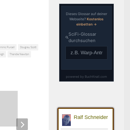
minic Purcell
Dougray Scott
urgh
Thandie Newton