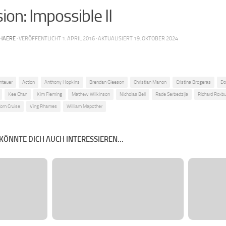
ion: Impossible II
HAERE
· VERÖFFENTLICHT
1. APRIL 2016
· AKTUALISIERT
19. OKTOBER 2024
nteuer
Action
Anthony Hopkins
Brendan Gleeson
Christian Manon
Cristina Brogeras
Do
Kee Chan
Kim Fleming
Mathew Wilkinson
Nicholas Bell
Rade Serbedzija
Richard Roxb
om Cruise
Ving Rhames
William Mapother
KÖNNTE DICH AUCH INTERESSIEREN...