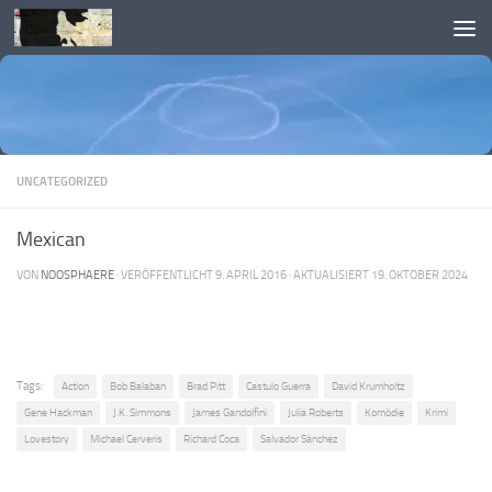
Skip to content
UNCATEGORIZED
Mexican
VON
NOOSPHAERE
· VERÖFFENTLICHT
9. APRIL 2016
· AKTUALISIERT
19. OKTOBER 2024
Tags:
Action
Bob Balaban
Brad Pitt
Castulo Guerra
David Krumholtz
Gene Hackman
J.K. Simmons
James Gandolfini
Julia Roberts
Komödie
Krimi
Lovestory
Michael Cerveris
Richard Coca
Salvador Sánchez