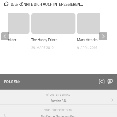
DAS KÖNNTE DICH AUCH INTERESSIEREN...
ter und der
The Happy Prince
Mars Attacks!
ch
29. MÄRZ 2019
9. APRIL 2016
2016
FOLGEN:
NÄCHSTER BEITRAG
Babylon A.D.
VORHERIGER BEITRAG
The Core – Der innere Kern