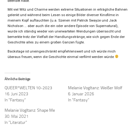
beendet habe.
Mit viel Witz und Charme werden extreme Situationen in erträgliche Bahnen
gelenkt und während beim Lesen so einige Bilder diverser Kinofilme in
meinem Kopf auftauchten (u.a. Szenen mit Patrick Swayze und Jack
Nicholson … aber auch die ein oder andere Episode von Supernatural),
wurde ich ständig wieder von unerwarteten Wendungen überrascht und
bemerkte trotz der Vielfalt der Handlungsstränge, wie sich gegen Ende der
Geschichte alles zu einem großen Ganzen fügte.
Backstage ist uneingeschränkt empfehlenswert und ich würde mich
überaus freuen, wenn die Geschichte einmal verfilmt werden würde
Ähnliche Beiträge
QUEER*WELTEN 10-2023
Melanie Vogltanz: Weißer Wolf
16. Juni 2023
6. Januar 2026
In "Fantasy"
In "Fantasy"
Melanie Vogltanz: Shape Me
30. Mai 2021
In "Literatur"