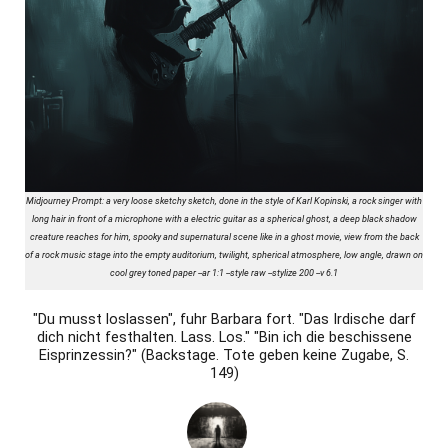
Midjourney Prompt: a very loose sketchy sketch, done in the style of Karl Kopinski, a rock singer with
long hair in front of a microphone with a electric guitar as a spherical ghost, a deep black shadow
creature reaches for him, spooky and supernatural scene like in a ghost movie, view from the back
of a rock music stage into the empty auditorium, twilight, spherical atmosphere, low angle, drawn on
cool grey toned paper --ar 1:1 --style raw --stylize 200 --v 6.1
"Du musst loslassen", fuhr Barbara fort. "Das Irdische darf
dich nicht festhalten. Lass. Los." "Bin ich die beschissene
Eisprinzessin?" (Backstage. Tote geben keine Zugabe, S.
149)