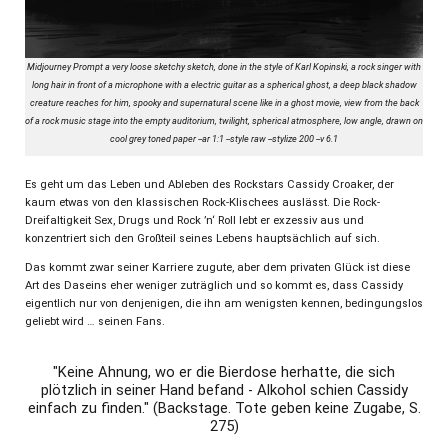
Midjourney Prompt a very loose sketchy sketch, done in the style of Karl Kopinski, a rock singer with
long hair in front of a microphone with a electric guitar as a spherical ghost, a deep black shadow
creature reaches for him, spooky and supernatural scene like in a ghost movie, view from the back
of a rock music stage into the empty auditorium, twilight, spherical atmosphere, low angle, drawn on
cool grey toned paper --ar 1:1 --style raw --stylize 200 --v 6.1
Es geht um das Leben und Ableben des Rockstars Cassidy Croaker, der
kaum etwas von den klassischen Rock-Klischees auslässt. Die Rock-
Dreifaltigkeit Sex, Drugs und Rock ’n‘ Roll lebt er exzessiv aus und
konzentriert sich den Großteil seines Lebens hauptsächlich auf sich.
Das kommt zwar seiner Karriere zugute, aber dem privaten Glück ist diese
Art des Daseins eher weniger zuträglich und so kommt es, dass Cassidy
eigentlich nur von denjenigen, die ihn am wenigsten kennen, bedingungslos
geliebt wird … seinen Fans.
"Keine Ahnung, wo er die Bierdose herhatte, die sich
plötzlich in seiner Hand befand - Alkohol schien Cassidy
einfach zu finden." (Backstage. Tote geben keine Zugabe, S.
275)