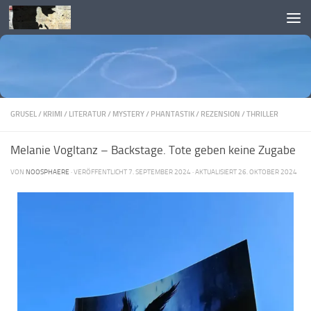
Skip to content
GRUSEL
/
KRIMI
/
LITERATUR
/
MYSTERY
/
PHANTASTIK
/
REZENSION
/
THRILLER
Melanie Vogltanz – Backstage. Tote geben keine Zugabe
VON
NOOSPHAERE
· VERÖFFENTLICHT
7. SEPTEMBER 2024
· AKTUALISIERT
26. OKTOBER 2024