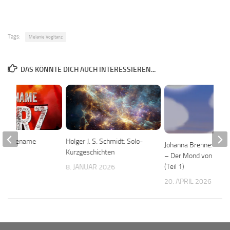
Tags:
Melanie Vogltanz
DAS KÖNNTE DICH AUCH INTERESSIEREN...
r: Codename
Holger J. S. Schmidt: Solo-
Johanna Brenne: Prob
Kurzgeschichten
– Der Mond von Yaza
(Teil 1)
 2026
8. JANUAR 2026
20. APRIL 2026