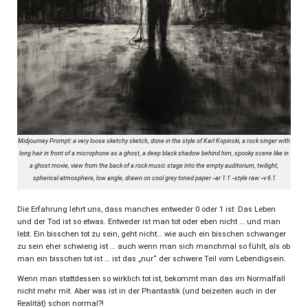
Midjourney Prompt: a very loose sketchy sketch, done in the style of Karl Kopinski, a rock singer with
long hair in front of a microphone as a ghost, a deep black shadow behind him, spooky scene like in
a ghost movie, view from the back of a rock music stage into the empty auditorium, twilight,
spherical atmosphere, low angle, drawn on cool grey toned paper --ar 1:1 --style raw --v 6.1
Die Erfahrung lehrt uns, dass manches entweder 0 oder 1 ist: Das Leben
und der Tod ist so etwas. Entweder ist man tot oder eben nicht … und man
lebt. Ein bisschen tot zu sein, geht nicht… wie auch ein bisschen schwanger
zu sein eher schwierig ist … auch wenn man sich manchmal so fühlt, als ob
man ein bisschen tot ist … ist das „nur“ der schwere Teil vom Lebendigsein.
Wenn man stattdessen so wirklich tot ist, bekommt man das im Normalfall
nicht mehr mit. Aber was ist in der Phantastik (und beizeiten auch in der
Realität) schon normal?!