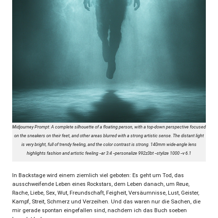
Midjourney Prompt: A complete silhouette of a floating person, with a top-down perspective focused
on the sneakers on their feet, and other areas blurred with a strong artistic sense. The distant light
is very bright, full of trendy feeling, and the color contrast is strong. 140mm wide-angle lens
highlights fashion and artistic feeling --ar 3:4 --personalize 992z3bt --stylize 1000 --v 6.1
In Backstage wird einem ziemlich viel geboten: Es geht um Tod, das
ausschweifende Leben eines Rockstars, dem Leben danach, um Reue,
Rache, Liebe, Sex, Wut, Freundschaft, Feigheit, Versäumnisse, Lust, Geister,
Kampf, Streit, Schmerz und Verzeihen. Und das waren nur die Sachen, die
mir gerade spontan eingefallen sind, nachdem ich das Buch soeben