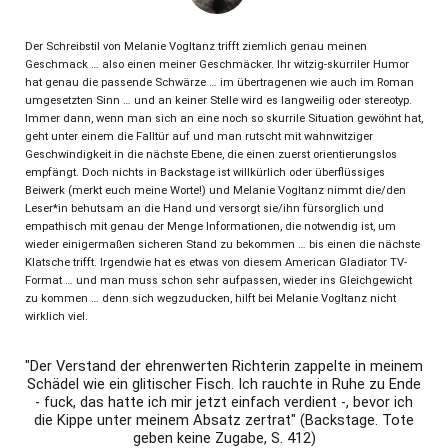
Der Schreibstil von Melanie Vogltanz trifft ziemlich genau meinen
Geschmack … also einen meiner Geschmäcker. Ihr witzig-skurriler Humor
hat genau die passende Schwärze … im übertragenen wie auch im Roman
umgesetzten Sinn … und an keiner Stelle wird es langweilig oder stereotyp.
Immer dann, wenn man sich an eine noch so skurrile Situation gewöhnt hat,
geht unter einem die Falltür auf und man rutscht mit wahnwitziger
Geschwindigkeit in die nächste Ebene, die einen zuerst orientierungslos
empfängt. Doch nichts in Backstage ist willkürlich oder überflüssiges
Beiwerk (merkt euch meine Worte!) und Melanie Vogltanz nimmt die/den
Leser*in behutsam an die Hand und versorgt sie/ihn fürsorglich und
empathisch mit genau der Menge Informationen, die notwendig ist, um
wieder einigermaßen sicheren Stand zu bekommen … bis einen die nächste
Klatsche trifft. Irgendwie hat es etwas von diesem American Gladiator TV-
Format … und man muss schon sehr aufpassen, wieder ins Gleichgewicht
zu kommen … denn sich wegzuducken, hilft bei Melanie Vogltanz nicht
wirklich viel.
"Der Verstand der ehrenwerten Richterin zappelte in meinem
Schädel wie ein glitischer Fisch. Ich rauchte in Ruhe zu Ende
- fuck, das hatte ich mir jetzt einfach verdient -, bevor ich
die Kippe unter meinem Absatz zertrat" (Backstage. Tote
geben keine Zugabe, S. 412)