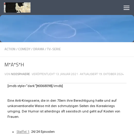
Skip to content
ACTION
/
COMEDY
/
DRAMA
/
TV-SERIE
M*A*S*H
VON
NOOSPHAERE
· VERÖFFENTLICHT
13. JANUAR 2021
· AKTUALISIERT
19. OKTOBER 2024
[imdb style=“dark“]tt0068098[/imdb]
Eine Anti-Kriegsserie, die in den 70ern ihre Berechtigung hatte und auf
unkonventionelle Weise mit den schmutzigen Seiten des Koreakriegs
umging. Der Humor ist allerdings oft sexistisch und geht auf Kosten von
Frauen.
Staffel 1
: 24/24 Episoden