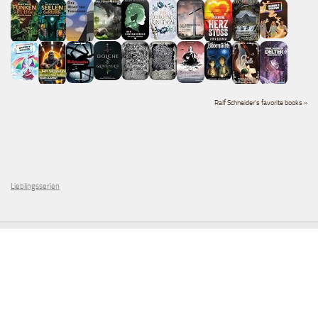
Ralf Schneider's favorite books »
Lieblingsserien