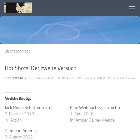
Skip to content
UNCATEGORIZED
Hot Shots! Der zweite Versuch
VON
NOOSPHAERE
· VERÖFFENTLICHT
10. APRIL 2016
· AKTUALISIERT
19. OKTOBER 2024
Ähnliche Beiträge
Jack Ryan: Schattenrekrut
Eine Weihnachtsgeschichte
8. Februar 2018
1. April 2016
In "Action"
In "Amber Gainey Meade"
Dinner in America
3. August 2022