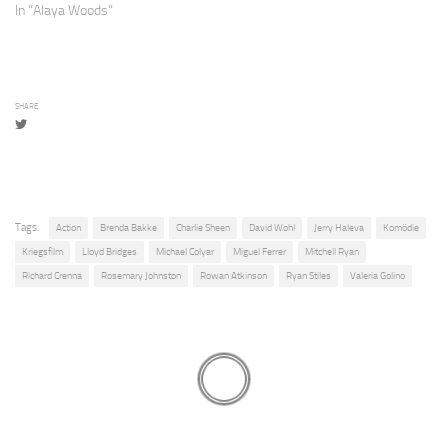
In "Alaya Woods"
SHARE
Tags:
Action
Brenda Bakke
Charlie Sheen
David Wohl
Jerry Haleva
Komödie
Kriegsfilm
Lloyd Bridges
Michael Colyar
Miguel Ferrer
Mitchell Ryan
Richard Crenna
Rosemary Johnston
Rowan Atkinson
Ryan Stiles
Valeria Golino