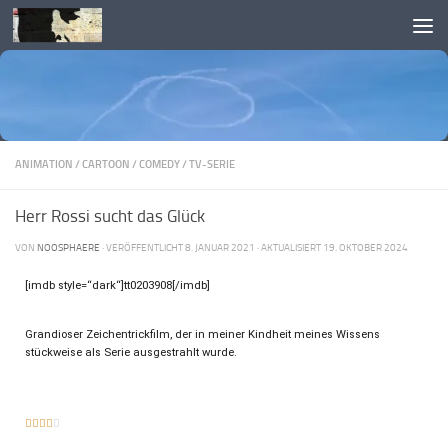
Skip to content
ANIMATION
/
CARTOON
/
COMEDY
/
TV-SERIE
Herr Rossi sucht das Glück
VON
NOOSPHAERE
· VERÖFFENTLICHT
8. JANUAR 2021
· AKTUALISIERT
19. OKTOBER 2024
[imdb style=“dark“]tt0203908[/imdb]
Grandioser Zeichentrickfilm, der in meiner Kindheit meines Wissens
stückweise als Serie ausgestrahlt wurde.




