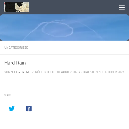
Skip to content
UNCATEGORIZED
Hard Rain
VON
NOOSPHAERE
· VERÖFFENTLICHT
10. APRIL 2016
· AKTUALISIERT
19. OKTOBER 2024
SHARE