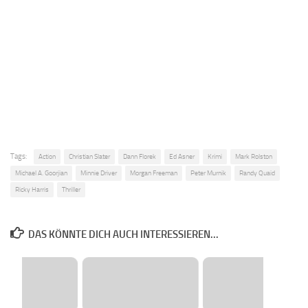
Tags:
Action
Christian Slater
Dann Florek
Ed Asner
Krimi
Mark Rolston
Michael A. Goorjian
Minnie Driver
Morgan Freeman
Peter Murnik
Randy Quaid
Ricky Harris
Thriller
DAS KÖNNTE DICH AUCH INTERESSIEREN...