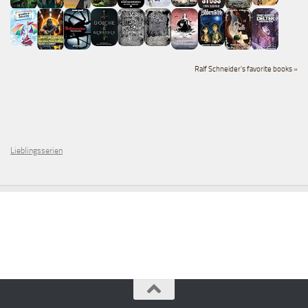
Ralf Schneider's favorite books »
Lieblingsserien