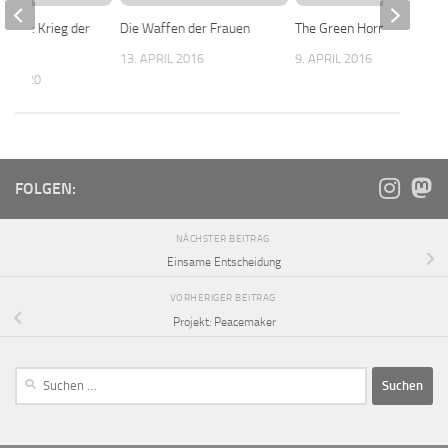
gines: Krieg der
Die Waffen der Frauen
The Green Hornet
13. APRIL 2016
9. APRIL 2016
ST 2020
FOLGEN:
NÄCHSTER BEITRAG
Einsame Entscheidung
VORHERIGER BEITRAG
Projekt: Peacemaker