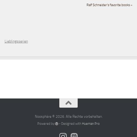
Ralf Schneider's favorite books »
Lieblingsserien
Noosphäre © 2026. Alle Rechte vorbehalten.
Powered by
- Designed with
Hueman Pro