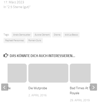
17. März 2023
In "2.5 Sterne (gut)"
Tags:
Anaïs Demoustier
Aurore Clément
Drama
Isild Le Besco
Raphaël Personnaz
Romain Duris
DAS KÖNNTE DICH AUCH INTERESSIEREN...
de Falle
Die Wutprobe
Bad Times At The El
Royale
 2016
2. APRIL 2016
29. APRIL 2019