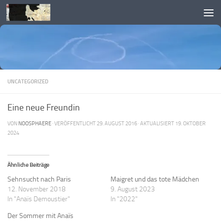
Skip to content
UNCATEGORIZED
Eine neue Freundin
VON
NOOSPHAERE
· VERÖFFENTLICHT
29. AUGUST 2016
· AKTUALISIERT
19. OKTOBER
2024
Ähnliche Beiträge
Sehnsucht nach Paris
Maigret und das tote Mädchen
12. November 2018
9. August 2023
In "Anaïs Demoustier"
In "2022"
Der Sommer mit Anaïs