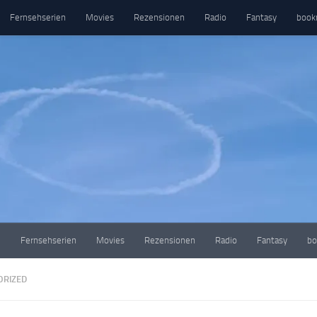
Fernsehserien
Movies
Rezensionen
Radio
Fantasy
book
e
Fernsehserien
Movies
Rezensionen
Radio
Fantasy
bo
ORIZED