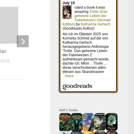
lan
Pitch Black – Planet der
Finsternis
 2018
2. APRIL 2016
Ralf's books