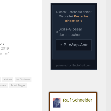
ors
r 2019
arfilm"
Historie
Ian Charleson
Havers
Patrick Magee