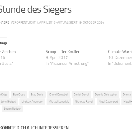
Stunde des Siegers
HAERE
· VERÖFFENTLICHT
1. APRIL 2016
· AKTUALISIERT
19. OKTOBER 2024
träge
e Zeichen
Scoop – Der Knüller
Climate Warri
016
9. April 2017
10. Dezembe
a Busia"
In "Alexander Armstrong"
In "Dokument
e Krige
Ben Cross
Brad Davis
Cheryl Campbell
Daniel Gerroll
Dennis Christopher
Drama
John Gielgud
Lindsay Anderson
Michael Lonsdale
Nicholas Farrell
Nigel Davenport
Nigel 
Struan Rodger
KÖNNTE DICH AUCH INTERESSIEREN...