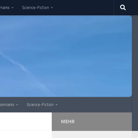
marks
Science-Fiction
okmarks
Science-Fiction
MEHR