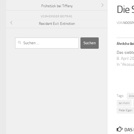
Die 
Frühstück bei Tiffany
VORHERIGER BEITRAG
VON
NOOSP
Resident Evil: Extinction
Ähnliche Bei
Das siebt
8. April 2
In "Akosu
Tags:
Alic
Ian Holm
Peter Egan
DAS 