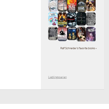
Ralf Schneider's favorite books »
Lieblingsserien